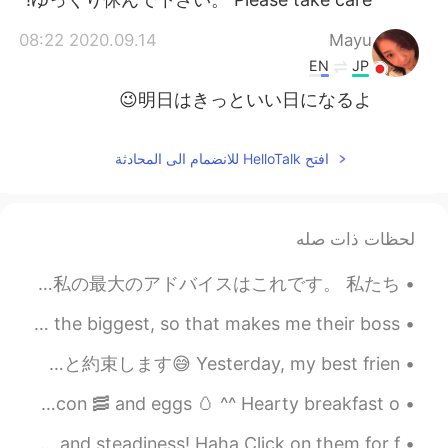
2020.09.14 08:22
Mayu
EN
JP
明日はきっといい日になるよ😉
افتح HelloTalk للانضمام الى المحادثة
لحظات ذات صله
私はいつも不安を抱えている子供だったので、自分を見つける唯一の方法は、可能な限り最悪の事を考えて身を置くことでした。 世界のすべての人に与える私の最大のアドバイスはこれです。 私たち...
All the brothers and sisters are gathered here. I’m the biggest, so that makes me their boss. :) ...
昨日は、親友とどら焼きやお好み焼きを作りました！ちびどら焼きも作りました笑〜 お好み焼きがちょっと見にくいですけど、美味しかったと約束します😅 Yesterday, my best frien...
Good morning it’s Tuesday! Today’s breakfast 🍳 sausages bacon 🥓 and eggs 🥚 ^^ Hearty breakfast o...
My panoramic shots for today! I getting better at speed and steadiness! Haha Click on them for f...