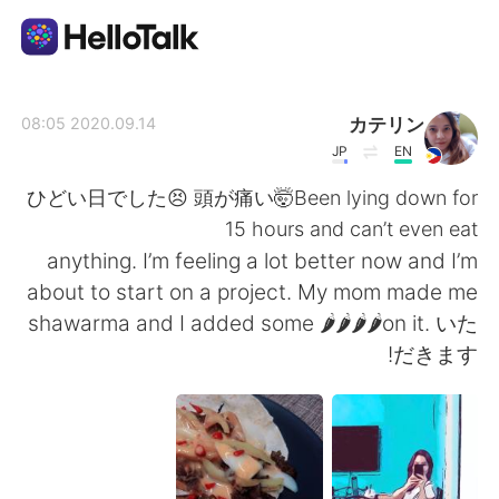
تطبيق تبادل اللغة
カテリン
2020.09.14 08:05
JP
EN
AI Grammar Checker
ひどい日でした😣 頭が痛い🤯Been lying down for
15 hours and can’t even eat
العربية
anything. I’m feeling a lot better now and I’m
about to start on a project. My mom made me
shawarma and I added some 🌶🌶🌶🌶on it. いた
English
简体中文
だきます!
繁體中文
Español
Français
Deutsch