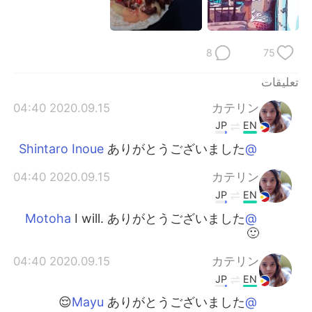
日本語
한국어
Русский
ไทย
8
75
Indonesia
Italiano
تعليقات
2020.09.15 04:40
カテリン
Türkçe
Tiếng Việt
JP
EN
Português
ありがとうございました
@Shintaro Inoue
2020.09.15 04:40
カテリン
JP
EN
I will. ありがとうございました
@Motoha
🙂
2020.09.15 04:40
カテリン
JP
EN
ありがとうございました😌
@Mayu