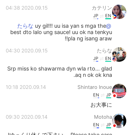
2020.09.15 04:38
カテリン
JP
EN
uy gil!!! uu isa yan s mga the
@たらな
best dto lalo ung sauce! uu ok na tenkyu
pla ng isang araw!!
2020.09.15 04:30
たらな
JP
EN
Srp miss ko shawarma dyn wla rto... glad
aq n ok ok kna.
2020.09.14 10:18
Shintaro Inoue
EN
JP
お大事に
2020.09.14 09:30
Motoha
EN
JP
ゆっくり休んで下さい。 Please take care!