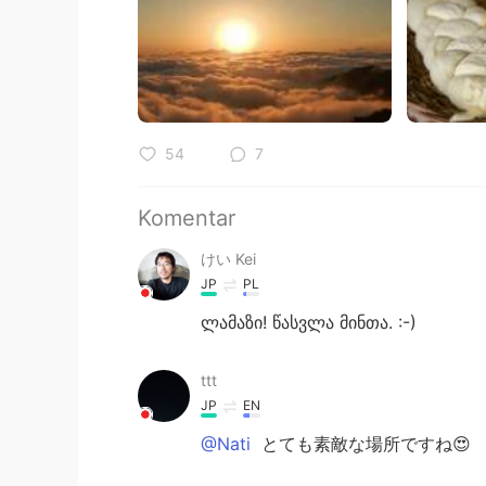
54
7
Komentar
けい Kei
JP
PL
ლამაზი! წასვლა მინთა. :-)
ttt
JP
EN
@Nati
とても素敵な場所ですね😍