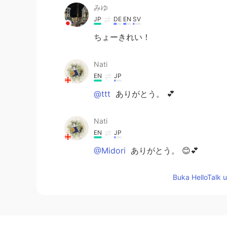
みゆ
JP
DE
EN
SV
ちょーきれい！
Nati
EN
JP
@ttt
ありがとう。 💕
Nati
EN
JP
@Midori
ありがとう。 😊💕
Buka HelloTalk 
Midori
JP
EN
そ
の
ところ
が好きですか？
こ
の
場所
が好きですか？