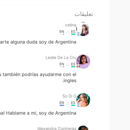
تعليقات
celina
EN
ES
carte alguna duda soy de Argentina
Leslie De La Cru
EN
ES
u también podrías ayudarme con el
ingles.
So Di G
EN
ES
a! Hablame a mi, soy de Argentina!
Alexandra Contreras