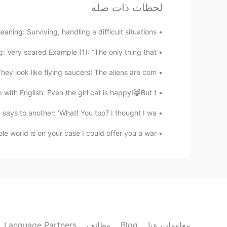
لحظات ذات صله
Clara
EN
ES
ng: Surviving, handling a difficult situations ...
Hola! Yo puedo
 Very scared Example (1): “The only thing that...
Ashley Luckunchang
ey look like flying saucers! The aliens are com...
EN
ES
ith English. Even the girl cat is happy!😸But t...
ás inglés, you can help me please? ☺
ys to another: ‘What! You too? I thought I wa...
Gabriela Chávez
e world is on your case I could offer you a war...
EN
ES
Ya?
Eliana Ramírez
KR
ES
mbién necesito ayuda en el inglés!!
Language Partners
وظائف
Blog
معلومات عنا