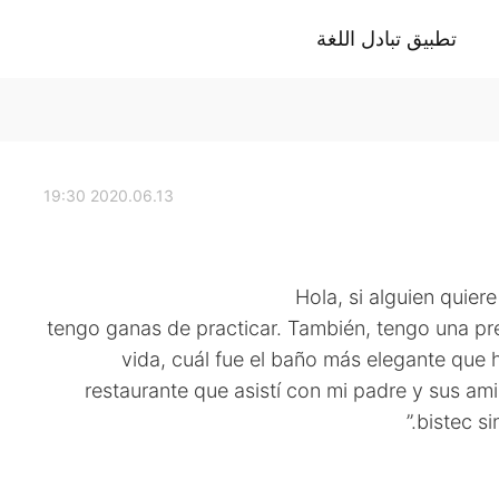
تطبيق تبادل اللغة
2020.06.13 19:30
Hola, si alguien quier
, tengo ganas de practicar. También, tengo una pr
vida, cuál fue el baño más elegante que h
restaurante que asistí con mi padre y sus am
bistec si