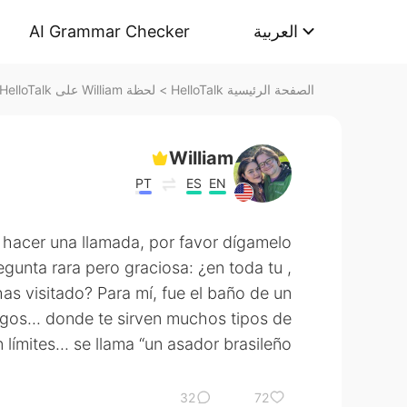
AI Grammar Checker
العربية
لحظة William على HelloTalk
>
الصفحة الرئيسية HelloTalk
William
PT
ES
EN
e hacer una llamada, por favor dígamelo
egunta rara pero graciosa: ¿en toda tu
as visitado? Para mí, fue el baño de un
igos... donde te sirven muchos tipos de
n límites... se llama “un asador brasileño.”
32
72