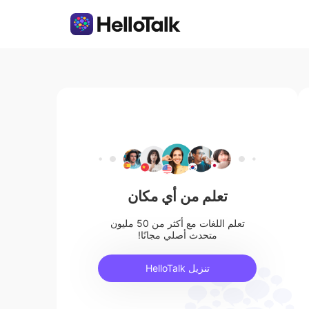
تعلم من أي مكان
تعلم اللغات مع أكثر من 50 مليون
متحدث أصلي مجانًا!
تنزيل HelloTalk