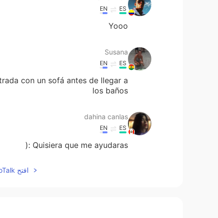
EN
ES
Yooo
Susana
EN
ES
rada con un sofá antes de llegar a
los baños
dahina canlas
EN
ES
Quisiera que me ayudaras :(
افتح HelloTalk للانضمام الى المحادثة
Patrick
EN
ES
¡Muy buena pronunciación del español!