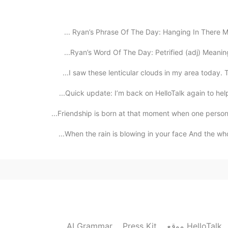
2020.06.23 00:23
Ryan’s Phrase Of The Day: Hanging In There Meani
Ryan’s Word Of The Day: Petrified (adj) Meaning:
2020.06.22 07:52
I saw these lenticular clouds in my area today. Th
Quick update: I’m back on HelloTalk again to help w
Yo quisiera aprender m
Friendship is born at that moment when one person sa
2020.06.21 04:22
When the rain is blowing in your face And the whol
2020.06.15 17:39
Hola william puedo ayudarte con tu español!! Yo ta
AI Grammar
Press Kit
موقع HelloTalk