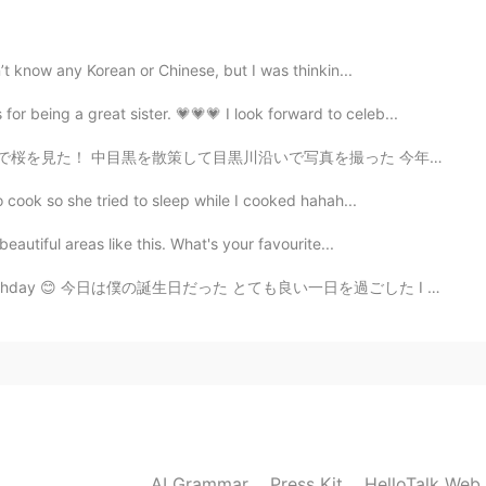
2019.03.27 13:08
’t know any Korean or Chinese, but I was thinkin...
or being a great sister. 💗💗💗 I look forward to celeb...
ow. I'm a health consultant.
写真を撮った 今年も日本に居る間に桜が咲くと思う 😎🙏 🌸 When I stayed in Tokyo ...
2019.03.27 13:04
o cook so she tried to sleep while I cooked hahah...
eautiful areas like this. What's your favourite...
マイルを旅した。
マイルを旅した。
（もし、あなたがアーティストやパフ
ay 😊 今日は僕の誕生日だった とても良い一日を過ごした I woke up at 4am and went sno...
は、直す必要はありません）
2019.03.27 12:47
AI Grammar
Press Kit
HelloTalk Web