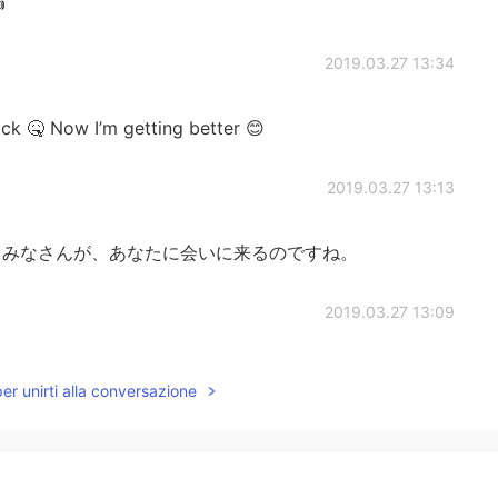

2019.03.27 13:34
ck 🤒 Now I’m getting better 😊
2019.03.27 13:13
en , みなさんが、あなたに会いに来るのですね。
2019.03.27 13:09
credible if the flew me to another country instead 😍
per unirti alla conversazione
2019.03.27 13:08