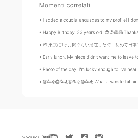
@yuriya
Thank you 😊
Momenti correlati
Mish • ミッシュ • 미시
I added a couple languages to my profile! I don
EN
FR
JP
KR
Happy Birthday! 33 years old. 😍😍🤗🤗 Thanks f
@Kazumi
Ah ok thanks. Good to kn
🌸 東京に1ヶ月間ぐらい滞在した時、初めて日本で桜を見た！ 中目黒を散策して目黒川沿いで
Kazumi
Early lunch. My niece didn't want me to leave t
JP
KR
Photo of the day! I'm lucky enough to live near b
誰かが3日間私
を見る
ために5000
誰かが3日間私
に会う
ために5000
🎂🥳🏂🎂🥳🏂🎂🥳🏂🎂🥳🏂 What a wonderful birthd
ォーマーで、人前に出る仕事の場合
Lisa
KR
EN
Incredible 👍👍👍
Seguici