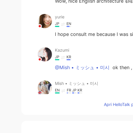
Wow, nice English architecture 👍
yurie
JP
EN
I hope consult me because I was si
Kazumi
JP
KR
@Mish • ミッシュ • 미시
ok th
Mish • ミッシュ • 미시
EN
FR
JP
KR
@Lisa
Thanks! It would be more in
Apri HelloTalk 
Mish • ミッシュ • 미시
EN
FR
JP
KR