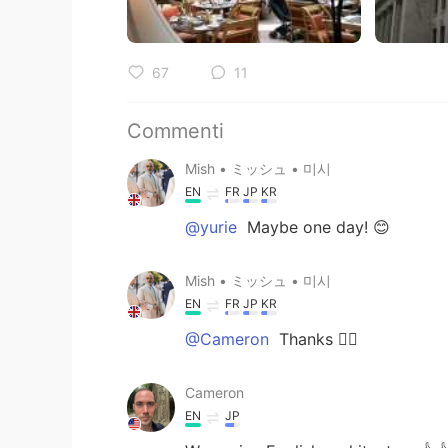
67
11
Commenti
Mish • ミッシュ • 미시
EN
FR
JP
KR
@yurie
Maybe one day! 😊
Mish • ミッシュ • 미시
EN
FR
JP
KR
@Cameron
Thanks 👍🏽
Cameron
EN
JP