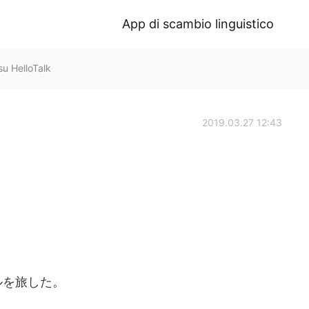
App di scambio linguistico
 HelloTalk
2019.03.27 12:43
ルを旅した。