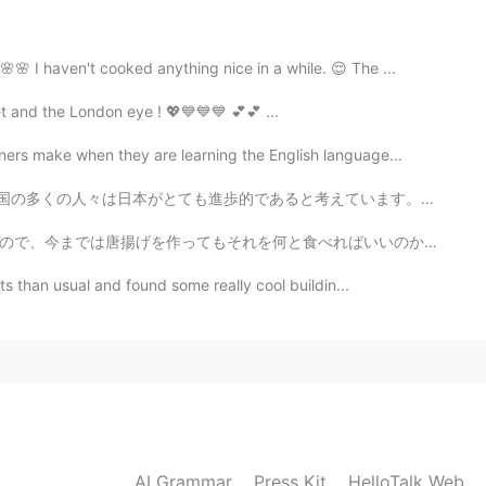
きじゃなさそうです。
きじゃなさそうです。
🌸 I haven't cooked anything nice in a while. 😌 The ...
 and the London eye ! 💖💙💙💙 💕💕 ...
2020.02.04 10:57
ers make when they are learning the English language...
考えています。ここに一年間住んだ後、完全に同意しません。勿論、ヨーロッパと比較して、街の生活はとても便利で...
2020.02.04 10:57
べればいいのか分からなく困ってたので、助かりました。 早速見つけた献立をテンプレとして、イギリスでも安く買...
ets than usual and found some really cool buildin...
2020.02.04 10:55
AI Grammar
Press Kit
HelloTalk Web