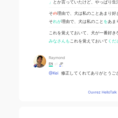
」
とか言っていたけど、やっぱり生
そ
の
理由で、犬は私のことあまり好
そ
れが
理由で、犬は私のこと
を
あま
これを覚えておいて、犬が一番好き
みなさんも
これを覚えておいて
くだ
Raymond
EN
JP
@Kei
修正してくれてありがとうございます！😁
Kei
Ouvrez HelloTalk 
JP
EN
最初に犬を
もらっ
た時、"いつも面倒
最初に犬を
飼い始め
た時、"いつも