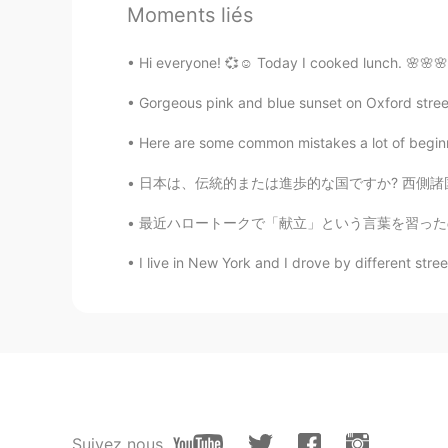
Moments liés
その
理由
で、犬は私のことあまり好
その
せい
で、犬は私のことあまり好
Hi everyone! 💞☺️ Today I cooked lunch. 🌸🌸🌸
Gorgeous pink and blue sunset on Oxford street
ai
JP
EN
Here are some common mistakes a lot of beginn
Pomeranian？😆
日本は、伝統的または進歩的な国ですか? 西側諸国の多くの人々は日本がとても進歩的であると
Nozomi
最近ハロートークで「献立」という言葉を習ったので、今までは唐揚げを作ってもそれを何と食
JP
EN
I live in New York and I drove by different stre
本当それ😂😂😂
Takayan
JP
EN
その通り😉
Suivez nous