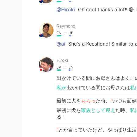
@Hiroki
Oh cool thanks a lot!! 😁 I
Raymond
EN
JP
@ai
She's a Keeshond! Similar to a
Hiroki
JP
EN
出かけている間にお母さんはよくこ
私が
出かけている間にお母さんは
私
最初に犬を
もらっ
た時、
"
いつも面倒
最初に犬を
家族として迎え
た時、
私
る！
"
とか言っていたけど、やっぱり生活