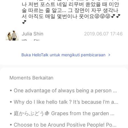
나 저번 포스트 네일 리무버 쏟았을 때 미안
술 따르는 줄 알고... 그 장면이 자꾸 생각나
서 아직도 매일 몇번이나 웃어요😜😜😜💕💕
💕
Julia Shin
2019.06.07 17:46
KR
EN
ㅋㅋㅋㅋㅋㅋso funny By the way Are u
Buka HelloTalk untuk mengikuti pembicaraan
native in Korean?
Meiii
2019.06.07 17:12
KR
ES
Moments Berkaitan
Jajaja Qué es 깨?
One advantage of always being a person with a positive attitude is that you will always make a pe...
Why do I like hello talk ? It’s because I’m able to contribute just those little things every day 🙏
庭からぶどう🍇 Grapes from the garden 庭の囲いにぶどうを育ってる We are growing some grapes on the fence to the gard...
Choose to be Around Positive People! Positivity is contagious - so is negativity. Choose to spend...