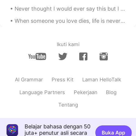
Never thought I would ever say this but I miss flying. For the past 7 years traveling for busines...
When someone you love dies, life is never quite the same. You just slowly learn how to go on with...
Ikuti kami
AI Grammar
Press Kit
Laman HelloTalk
Language Partners
Pekerjaan
Blog
Tentang
Belajar bahasa dengan 50
juta+ penutur asli secara
Buka App