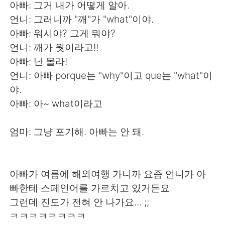
Deutsch
日本語
아빠: 그거 내가 어떻게 알아.
언니: 그러니까 "깨"가 "what"이야.
한국어
Русский
아빠: 워시야? 그게 뭐야?
언니: 깨가 웟이라고!!
ไทย
Italiano
아빠: 난 몰라!
언니: 아빠 porque는 "why"이고 que는 "what"이
Türkçe
Tiếng Việt
야.
아빠: 아~ what이라고
Português
엄마: 그냥 포기해. 아빠는 안 돼.
아빠가 여름에 해외여행 가니까 요즘 언니가 아
빠한테 스페인어를 가르치고 있거든요
그런데 진도가 전혀 안 나가요... ;;
ㅋㅋㅋㅋㅋㅋㅋㅋ