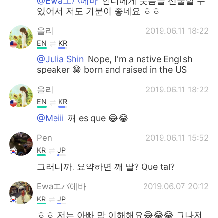
@Ewaエバ에바
언니에게 웃음을 선물할 수
있어서 저도 기분이 좋네요 ㅎㅎ
올리
2019.06.11 18:22
EN
KR
@Julia Shin
Nope, I'm a native English
speaker 😁 born and raised in the US
올리
2019.06.11 18:22
EN
KR
@Meiii
깨 es que 😂😂
Pen
2019.06.11 15:52
KR
JP
그러니까, 요약하면 깨 딸? Que tal?
Ewaエバ에바
2019.06.07 20:12
KR
JP
ㅎㅎ 저는 아빠 맘 이해해요😂😂😂 그나저