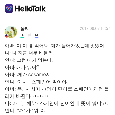
Aplikasi Pertukaran Bahasa
올리
2019.06.07 16:57
EN
KR
AI Grammar Checker
아빠: 야 이 빵 먹어봐. 깨가 들어가있는데 맛있어.
나: 나 지금 너무 배불러.
Indonesia
언니: 그럼 내가 먹는다.
아빠 깨가 뭐야?
아빠: 깨가 sesame지.
English
简体中文
언니: 아니~ 스페인어 말이야.
아빠: 음.. 세사메~ (영어 단어를 스페인어처럼 들
繁體中文
Español
리게 바뀐다 ㅋㅋㅋ)
나: 아니, "깨"가 스페인어 단어인데 뜻이 뭐냐고.
العربية
Français
언니: "깨"가 "뭐"야.