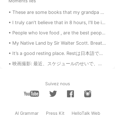
Moments liés
Great😳 聖闘士星矢🤩
These are some books that my grandpa gave me. The subject matter is generally depression and is...
Ayaka
2020.11.12 13:18
I truly can't believe that in 8 hours, I'll be in Japan. I'll be teaching English there. I'm so e...
JP
EN
Great!☺️
People who love food , are the best people😁 Shout out to all the foodies out there myself include...
Tomo...
2020.11.12 13:14
My Native Land by Sir Walter Scott. Breathes there the man, with soul so dead, Who never to hims...
JP
EN
It’s a good resting place. Restは日本語で何？お兄さんは北側の窓の前にこの丸いソファがある。ゆっくりで本読んだり昼寝したりゴロゴロする。安静に良い場所だ。 ス...
Splendid ! I love your fantastic pictures.
映画撮影: 最近、スケジュールのせいで、ここで何も書いてませんでした｡ 毎日、午前3時から午後7時までの勤務時間です｡ 仕事が終わったらホテルに帰って、晩御飯を食べたりして、早速寝ます｡ 湖...
Holmes.KShinichi
2020.11.12 13:14
EN
KR
Amazing✨
Suivez nous
Liz Mogollon
2020.11.12 13:08
EN
JP
@jaden
Thank you 🤗
AI Grammar
Press Kit
HelloTalk Web