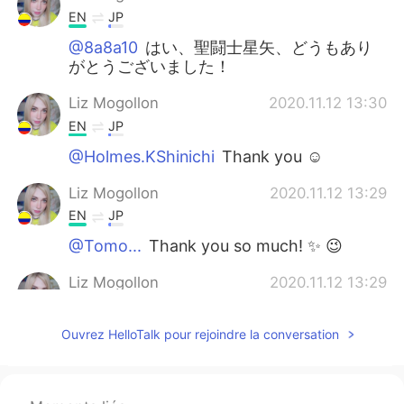
EN
JP
@8a8a10
はい、聖闘士星矢、どうもあり
がとうございました！
Liz Mogollon
2020.11.12 13:30
EN
JP
@Holmes.KShinichi
Thank you ☺️
Liz Mogollon
2020.11.12 13:29
EN
JP
@Tomo...
Thank you so much! ✨ 😉
Liz Mogollon
2020.11.12 13:29
EN
JP
Ouvrez HelloTalk pour rejoindre la conversation
@Ayaka
Thank you 🤗 ✨
8a8a10
2020.11.12 13:20
JP
EN