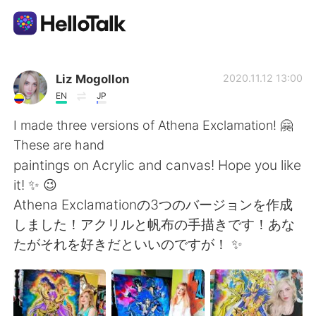
Appli d'échange linguistique
Liz Mogollon
2020.11.12 13:00
EN
JP
AI Grammar Checker
I made three versions of Athena Exclamation! 🤗
These are hand
Français
paintings on Acrylic and canvas! Hope you like
it! ✨ 😉
Athena Exclamationの3つのバージョンを作成
English
简体中文
しました！アクリルと帆布の手描きです！あな
たがそれを好きだといいのですが！ ✨
繁體中文
Español
العربية
Deutsch