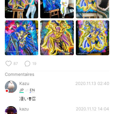
日本語
한국어
Русский
ไทย
Indonesia
Italiano
Türkçe
Tiếng Việt
Português
87
19
Commentaires
Kazu
2020.11.13 02:40
JP
EN
凄い❣️👏
kazu
2020.11.12 14:04