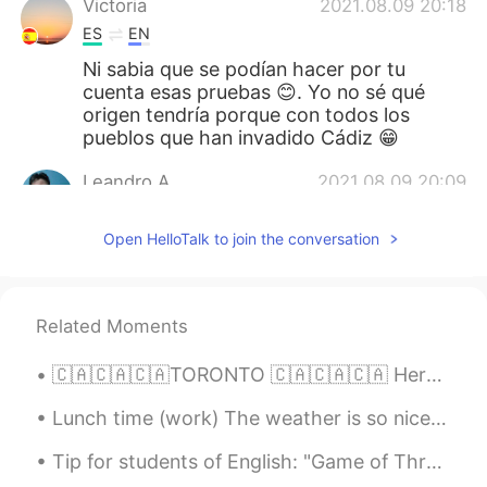
Victoria
2021.08.09 20:18
ES
EN
Ni sabia que se podían hacer por tu
cuenta esas pruebas 😊. Yo no sé qué
origen tendría porque con todos los
pueblos que han invadido Cádiz 😁
Leandro A.
2021.08.09 20:09
ES
EN
Open HelloTalk to join the conversation
Bueno y que se siente descubrir que eres
adoptado?... por Australia jeje...
FATIMA MASIAS
2021.08.09 20:00
Related Moments
ES
NL
🇨🇦🇨🇦🇨🇦TORONTO 🇨🇦🇨🇦🇨🇦 Here is some information in Spanish about my hometown :) gracias por escuchar!
Que interesante! y cual es un presupuesto
para hacerse estas pruebas?
Lunch time (work) The weather is so nice today so I decided to sit outside. Hehe plus listening ...
Hazel
2021.08.09 19:53
Tip for students of English: "Game of Thrones" is a “series”, not a “serie”. We say "series" even...
ES
EN