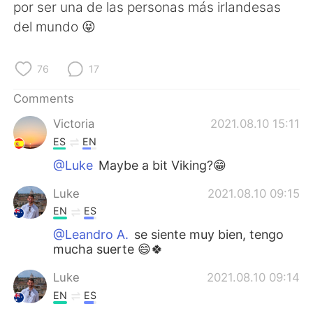
日本語
한국어
por ser una de las personas más irlandesas
del mundo 😝
Русский
ไทย
76
17
Indonesia
Italiano
Comments
Türkçe
Tiếng Việt
Victoria
2021.08.10 15:11
ES
EN
Português
@Luke
Maybe a bit Viking?😁
Luke
2021.08.10 09:15
EN
ES
@Leandro A.
se siente muy bien, tengo
mucha suerte 😄🍀
Luke
2021.08.10 09:14
EN
ES