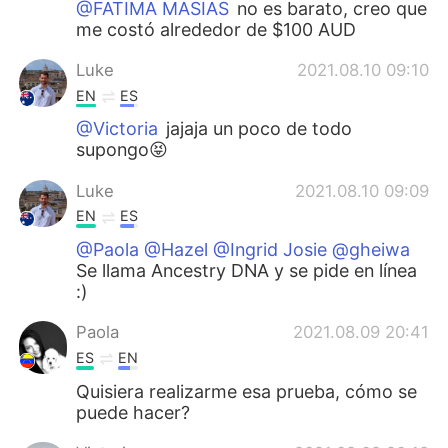
@FATIMA MASIAS
no es barato, creo que
me costó alrededor de $100 AUD
Luke
2021.08.10 09:10
EN
ES
@Victoria
jajaja un poco de todo
supongo😝
Luke
2021.08.10 09:09
EN
ES
@Paola @Hazel @Ingrid Josie @gheiwa
Se llama Ancestry DNA y se pide en línea
:)
Paola
2021.08.09 20:41
ES
EN
Quisiera realizarme esa prueba, cómo se
puede hacer?