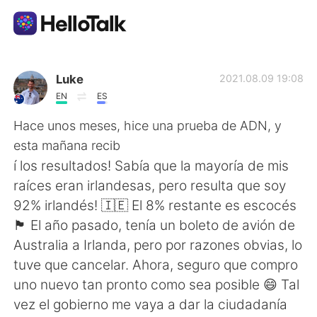
Language Exchange App
Luke
2021.08.09 19:08
EN
ES
AI Grammar Checker
Hace unos meses, hice una prueba de ADN, y
esta mañana recib
English
í los resultados! Sabía que la mayoría de mis
raíces eran irlandesas, pero resulta que soy
92% irlandés! 🇮🇪 El 8% restante es escocés
简体中文
繁體中文
🏴󠁧󠁢󠁳󠁣󠁴󠁿 El año pasado, tenía un boleto de avión de
Australia a Irlanda, pero por razones obvias, lo
Español
العربية
tuve que cancelar. Ahora, seguro que compro
uno nuevo tan pronto como sea posible 😄 Tal
Français
Deutsch
vez el gobierno me vaya a dar la ciudadanía