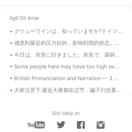
İlgili Dil Anlar
グリューワインは、知っていますか?ドイツは冬にクリスマスマーケットの飲み物です。温めて、スパイスを加えて飲みます。とても美味しいです。ドイツのスーパーで非常に安いです。１本は１００円です。日本で...
感觉到最近的压力好的，影响到我的状态。我在考虑辞职换一份新的工作，经济情况不稳定，需要做解决很多不同的事情。我大部分的时候都愁眉苦脸，但我有时候能够假装一切都挺好。 那么我为啥在这里分享而不是自...
今日は、奈良に行きました。奈良で、薬師寺を観光しました。薬師寺は、仏教の法相宗のお寺です。法相宗の漢文の経典は、僕の研究の目的です。お寺で、玄奘の像を見ました。玄奘は、中国仏教の偉い翻訳者でした...
Some people here may have too high expectations of me 🙉 I may be able to speak several language...
British Pronunciation and Narration — 3 🇬🇧 The Tale Of Peter Rabbit by Beatrix Potter (Lancashi...
大家注意下:最近大家都在过节，骗子们也要过节，所以过来组团骗人。除了之前的死老婆、帮你理财、注册网站、机场需要钱打出租外，他们开始装好人，使用新骗术。他们开始装教语言的，帮你改句子，来吸引你聊天...
Bizi takip et