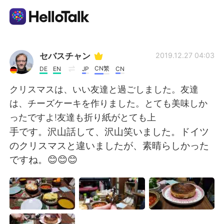
Dil Değişimi Uygulaması
セバスチャン
2019.12.27 04:03
CN繁
DE
EN
JP
CN
AI Grammar Checker
クリスマスは、いい友達と過ごしました。友達
は、チーズケーキを作りました。とても美味しか
Türkçe
ったですよ!友達も折り紙がとても上
手です。沢山話して、沢山笑いました。ドイツ
のクリスマスと違いましたが、素晴らしかった
English
简体中文
ですね。😊😊😊
繁體中文
Español
العربية
Français