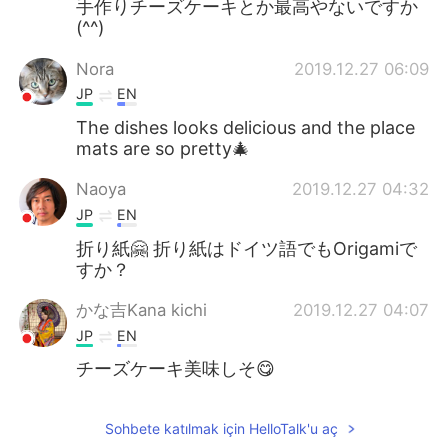
手作りチーズケーキとか最高やないですか
(^^)
Nora
2019.12.27 06:09
JP
EN
The dishes looks delicious and the place
mats are so pretty🎄
Naoya
2019.12.27 04:32
JP
EN
折り紙🤗 折り紙はドイツ語でもOrigamiで
すか？
かな吉Kana kichi
2019.12.27 04:07
JP
EN
チーズケーキ美味しそ😋
Sohbete katılmak için HelloTalk'u aç