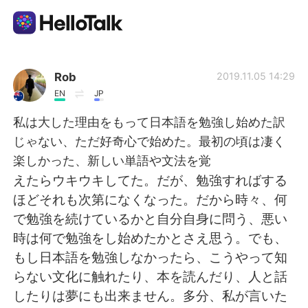
Language Exchange App
Rob
2019.11.05 14:29
EN
JP
AI Grammar Checker
私は大した理由をもって日本語を勉強し始めた訳
じゃない、ただ好奇心で始めた。最初の頃は凄く
English
楽しかった、新しい単語や文法を覚
えたらウキウキしてた。だが、勉強すればする
ほどそれも次第になくなった。だから時々、何
简体中文
繁體中文
で勉強を続けているかと自分自身に問う、悪い
時は何で勉強をし始めたかとさえ思う。でも、
Español
العربية
もし日本語を勉強しなかったら、こうやって知
らない文化に触れたり、本を読んだり、人と話
Français
Deutsch
したりは夢にも出来ません。多分、私が言いた