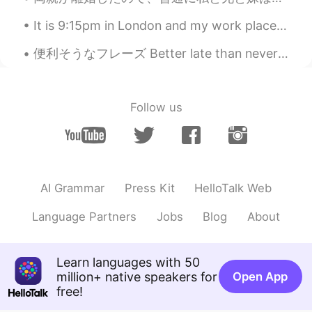
It is 9:15pm in London and my work place is already getting ready to close... it’s still so light...
便利そうなフレーズ Better late than never 来ないよりはマシか、みたいなニュアンスで使えます。 “That lost parcel finally arrived ...
Follow us
AI Grammar
Press Kit
HelloTalk Web
Language Partners
Jobs
Blog
About
Learn languages with 50
million+ native speakers for
Open App
free!