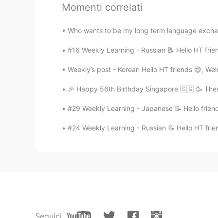
Momenti correlati
Who wants to be my long term language exchange
122
6
#16 Weekly Learning - Russian 📝 Hello HT frie
Weekly’s post - Korean Hello HT friends 😄, We
Commenti
🎉 Happy 56th Birthday Singapore 🇸🇬 🥳 Thes
Hannahlohme.314
EN
KR
#29 Weekly Learning - Japanese 📝 Hello friend
@Elena
Похоже, у вас здоровая 
#24 Weekly Learning - Russian 📝 Hello HT frie
Обычно я предпочитаю салат 🥗 
Hannahlohme.314
EN
KR
@Angel
Спасибо, что поделились
нужно, важнее, чем получить то
Seguici