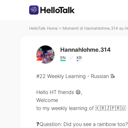
HelloTalk Home
>
Momenti di Hannahlohme.314 su He
Hannahlohme.314
EN
KR
#22 Weekly Learning - Russian 📝
Hello HT friends 😄,
Welcome
to my weekly learning of 🇰🇷🇯🇵🇷🇺
❓Question: Did you see a rainbow too?