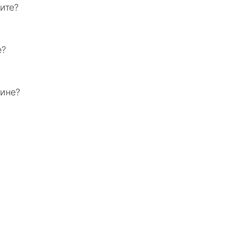
ите?
е?
зине?
?