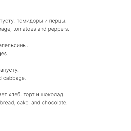
пусту, помидоры и перцы.
abbage, tomatoes and peppers.
апельсины.
ges.
апусту.
nd cabbage.
ает хлеб, торт и шоколад.
y bread, cake, and chocolate.