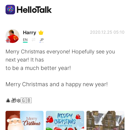
Ứng dụng trao đổi ngôn ngữ
Harry
2020.12.25 05:10
EN
JP
AI Grammar Checker
Merry Christmas everyone! Hopefully see you
next year! It has
Tiếng Việt
to be a much better year!
Merry Christmas and a happy new year!
English
简体中文
🎄🎁❄️🇬🇧
繁體中文
Español
العربية
Français