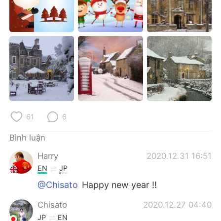
Deutsch
日本語
한국어
Русский
ไทย
Indonesia
Italiano
Türkçe
Português
61
6
Bình luận
Harry
2020.12.31 16:51
EN
JP
@Chisato
Happy new year !!
Chisato
2020.12.27 04:40
JP
EN