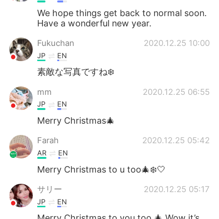
We hope things get back to normal soon.
Have a wonderful new year.
Fukuchan
2020.12.25 10:00
JP
EN
素敵な写真ですね❄️
mm
2020.12.25 06:55
JP
EN
Merry Christmas🎄
Farah
2020.12.25 05:42
AR
EN
Merry Christmas to u too🎄❄️🤍
サリー
2020.12.25 05:17
JP
EN
Merry Christmas to you too 🎄 Wow it’s