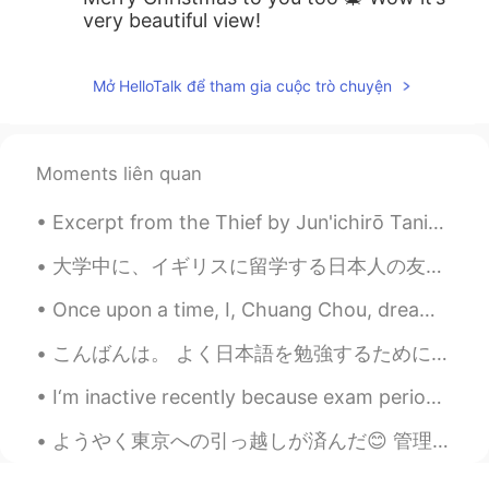
very beautiful view!
Mở HelloTalk để tham gia cuộc trò chuyện
Moments liên quan
Excerpt from the Thief by Jun'ichirō Tanizaki. “A thief belongs to a different species. . .” A t...
大学中に、イギリスに留学する日本人の友達を作ることが多いでした。🇬🇧🇯🇵 その留学生は、掃除製品や調味料など、日本からの物がたくさん持って来ました。🤭 留学生は日本に帰ったとき、多い過ぎましたの...
Once upon a time, I, Chuang Chou, dreamt I was a butterfly, fluttering hither and thither, to all...
こんばんは。 よく日本語を勉強するためにbeachに行きます。 今夜は良かった。 My house is next to train tracks, so it hard to study t...
I‘m inactive recently because exam period started at uni (I finished my first out of four exams t...
ようやく東京への引っ越しが済んだ😊 管理会社から無料のスリッパをもらった 😂😂 契約する前に部屋の中の写真しか見えなかったけど、今日見てとてもとても嬉しい。住みたい家と同じ家を見つけた 😚 家...