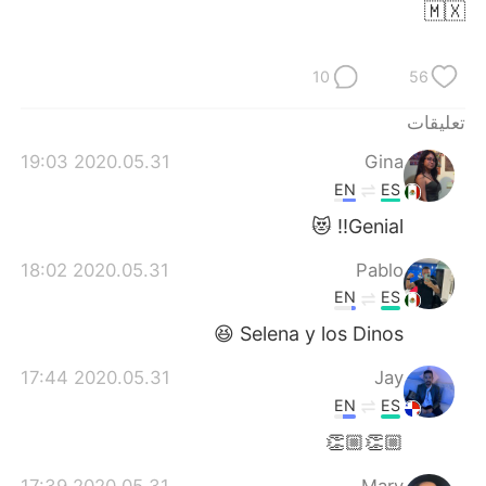
日本語
한국어
🇲🇽
Русский
ไทย
10
56
Indonesia
Italiano
تعليقات
2020.05.31 19:03
Gina
Türkçe
Tiếng Việt
EN
ES
Português
Genial!! 😻
2020.05.31 18:02
Pablo
EN
ES
Selena y los Dinos 😆
2020.05.31 17:44
Jay
EN
ES
👏🏼👏🏼
2020.05.31 17:39
Mary