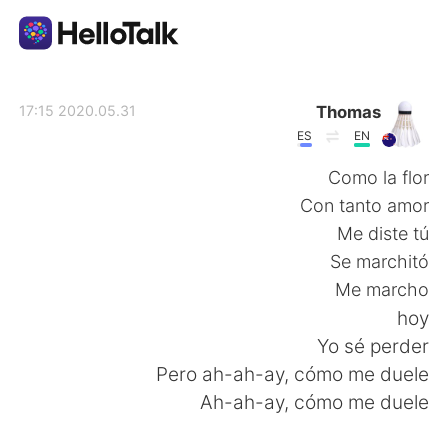
تطبيق تبادل اللغة
Thomas
2020.05.31 17:15
ES
EN
AI Grammar Checker
Como la flor
Con tanto amor
العربية
Me diste tú
Se marchitó
Me marcho
English
简体中文
hoy
Yo sé perder
繁體中文
Español
Pero ah-ah-ay, cómo me duele
Ah-ah-ay, cómo me duele
Français
Deutsch