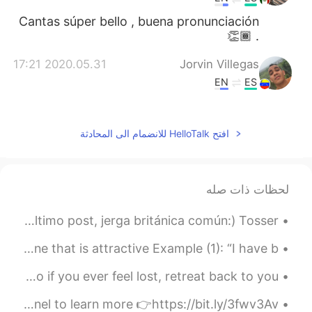
Cantas súper bello , buena pronunciación
. 👏🏾
2020.05.31 17:21
Jorvin Villegas
EN
ES
Excelente amigo 👏🏽👏🏽
2020.05.31 17:19
Julieta
افتح HelloTalk للانضمام الى المحادثة
EN
ES
Muy buena!!!
لحظات ذات صله
From my last post, common British slang: (Desde mi último post, jerga británica común:) Tosser= ...
Ryan’s Phrase Of The Day: Eye Candy Meaning: Someone that is attractive Example (1): “I have b...
But you see... home is not a place, it’s a feeling. So if you ever feel lost, retreat back to you...
🇺🇸Today’s English Expression 🎥 Visit my YouTube channel to learn more 👉https://bit.ly/3fwv3Av