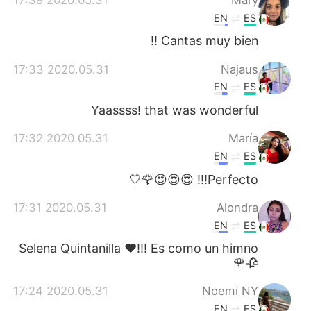
EN
ES
Cantas muy bien !!
2020.05.31 17:33
Najaus
EN
ES
Yaassss! that was wonderful
2020.05.31 17:32
María
EN
ES
Perfecto!!! 😍😍😍🌹🤍
2020.05.31 17:31
Alondra
EN
ES
Selena Quintanilla ♥️!!! Es como un himno
🥀🌹
2020.05.31 17:24
Noemi NY
EN
ES