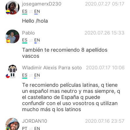
josegamerxD230
2020.07.27 05:17
ES
EN
Hello /hola
Pablo
2020.07.26 15:33
ES
EN
También te recomiendo 8 apellidos
vascos
Wladimir Alexis Parra soto
2020.07.17 10:06
ES
EN
Te recomiendo películas latinas, q tiene
un español mas neutro y mas siempre, q
el castellano de España q puede
confundir con el uso vosotros q utilizan
mucho más q los latinos
JORDAN10
2020.07.16 23:57
PT
EN