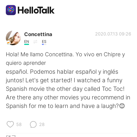
언어 교환 앱
Concettina
2020.07.13 09:26
EN
ES
AI Grammar Checker
Hola! Me llamo Concettina. Yo vivo en Chipre y
quiero aprender
한국어
español. Podemos hablar español y inglés
juntos! Let's get started! I watched a funny
Spanish movie the other day called Toc Toc!
English
简体中文
Are there any other movies you recommend in
Spanish for me to learn and have a laugh?😊
繁體中文
Español
العربية
Français
58
28