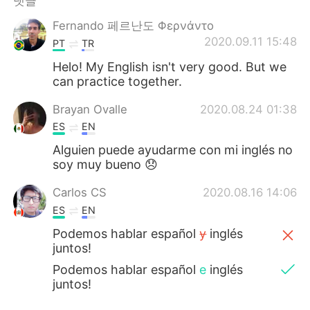
댓글
Deutsch
日本語
Fernando 페르난도 Φερνάντο
Русский
ไทย
2020.09.11 15:48
PT
TR
Helo! My English isn't very good. But we
Indonesia
Italiano
can practice together.
Türkçe
Tiếng Việt
Brayan Ovalle
2020.08.24 01:38
ES
EN
Português
Alguien puede ayudarme con mi inglés no
soy muy bueno 😞
Carlos CS
2020.08.16 14:06
ES
EN
Podemos hablar español
y
inglés
juntos!
Podemos hablar español
e
inglés
juntos!