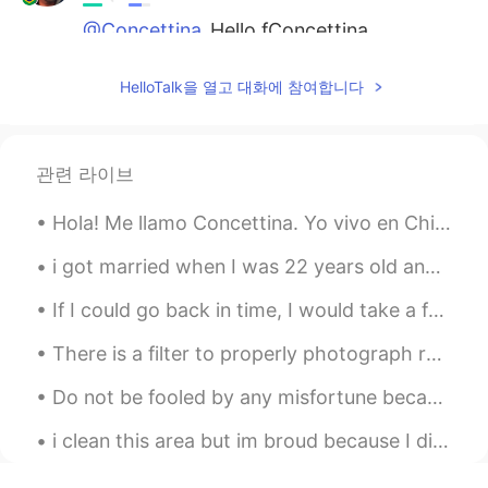
@Concettina
Hello fConcettina
Diego Iván
2020.07.16 23:40
HelloTalk을 열고 대화에 참여합니다
ES
FR
Relatos Salvajes es una película argentina
genial. Es un drama pero tiene algunos
관련 라이브
momentos divertidos 😄
Hola! Me llamo Concettina. Yo vivo en Chipre y quiero aprender español. Podemos hablar español y ...
Itzel
2020.07.14 01:52
ES
IT
i got married when I was 22 years old and now I am 34 for Greece for Korea 35 .. it is wonderful ...
Hola! Yo hablo español y me gustaría
If I could go back in time, I would take a few things seriously in life ... I would take more ris...
mejor mi inglés, cuando gustes podemos
hablar 😊
There is a filter to properly photograph reality, it is called happiness, and only you can make i...
Josue Fuentes
2020.07.13 21:25
Do not be fooled by any misfortune because luck is common to all and the future is unknown. Isoc...
ES
EN
i clean this area but im broud because I did it.. If everyone on earth cares about keeping the ...
@Concettina
nice to meet you. I'm
Josue. Well, welcome to our community