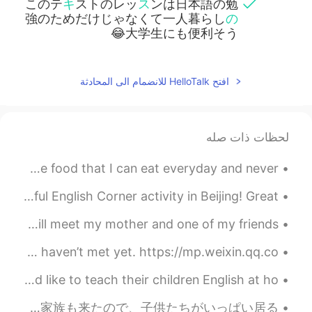
このテ
キ
ストのレッ
ス
ンは日本語の勉
強のためだけじゃなくて一人暮らし
の
大学生にも便利そう😂
افتح HelloTalk للانضمام الى المحادثة
لحظات ذات صله
I love eating dumplings during rainy days !! This is one food that I can eat everyday and never ...
Beijing English Corner We recently enjoyed a wonderful English Corner activity in Beijing! Great ...
My Birthday is coming in two days I’m so excited 😆 🥳 I will meet my mother and one of my friends...
My thought: there are no strangers ... only friends who haven’t met yet. https://mp.weixin.qq.co...
How to teach kids English at home!! Many parents would like to teach their children English at ho...
今日は妹の家に私の家族が集めた Today at my sisters house my family gathered together 私の姉さんの家族も来たので、子供たちがいっぱい居る ...