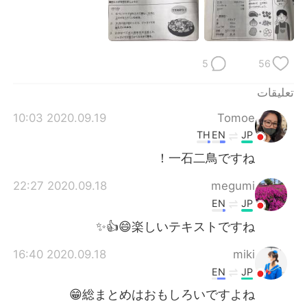
日本語
한국어
Русский
ไทย
5
56
Indonesia
Italiano
تعليقات
Türkçe
Tiếng Việt
2020.09.19 10:03
Tomoe
TH
EN
JP
Português
一石二鳥ですね！
2020.09.18 22:27
megumi
EN
JP
楽しいテキストですね😄👍✨
2020.09.18 16:40
miki
EN
JP
総まとめはおもしろいですよね😁