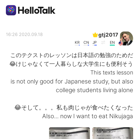
تطبيق تبادل اللغة
gtj2017
2020.09.18 16:26
KR
CN
JP
EN
AI Grammar Checker
このテクストのレッソンは日本語の勉強のためだ
けじゃなくて一人暮らしな大学生にも便利そう😂
العربية
This texts lesson
is not only good for Japanese study, but also
college students living alone
English
简体中文
そして。。。私も肉じゃが食べたくなった😂
繁體中文
Español
Also... now I want to eat Nikujaga
Français
Deutsch