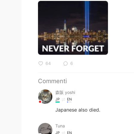
64
6
Commenti
森阪 yoshi
JP
EN
Japanese also died.
Tuna
JP
EN