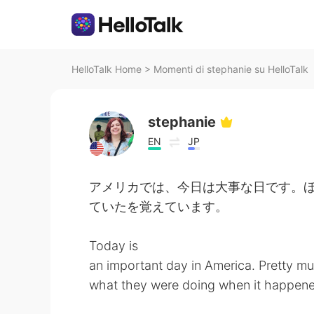
HelloTalk Home
>
Momenti di stephanie su HelloTalk
stephanie
EN
JP
アメリカでは、今日は大事な日です。
ていたを覚えています。
Today is
an important day in America. Pretty 
what they were doing when it happen