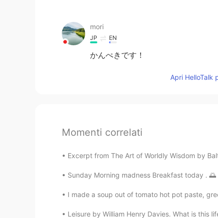
mori
JP
EN
かんぺきです！
Apri HelloTalk 
Momenti correlati
Excerpt from The Art of Worldly Wisdom by Balt
Sunday Morning madness Breakfast today . 🌅 F
I made a soup out of tomato hot pot paste, gr
Leisure by William Henry Davies. What is this life