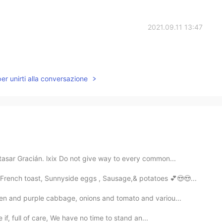
2021.09.11 13:47
per unirti alla conversazione
asar Gracián. lxix Do not give way to every common...
rench toast, Sunnyside eggs , Sausage,& potatoes 💕😍😍...
een and purple cabbage, onions and tomato and variou...
 if, full of care, We have no time to stand an...