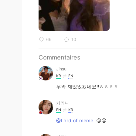
66
10
Commentaires
Jinsu
KR
EN
우와 재밌었겠네요!!ㅎㅎㅎㅎ
카리나
EN
KR
@Lord of meme
😌😌