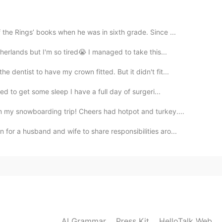
2020.11.10 14:46
the Rings’ books when he was in sixth grade. Since ...
hat you are in before
herlands but I'm so tired😭 I managed to take this...
dentist to have my crown fitted. But it didn't fit...
ed to get some sleep I have a full day of surgeri...
m my snowboarding trip! Cheers had hotpot and turkey....
or a husband and wife to share responsibilities aro...
AI Grammar
Press Kit
HelloTalk Web