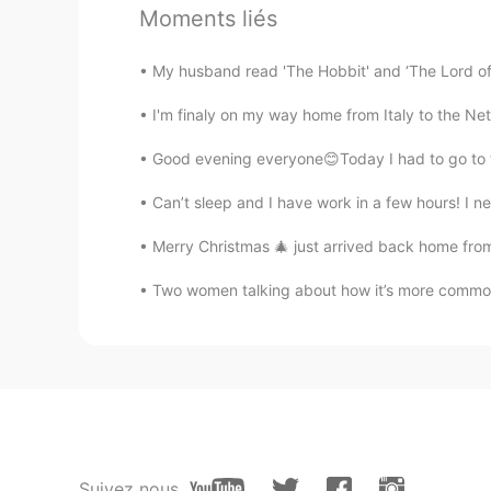
Moments liés
Jin
My husband read 'The Hobbit' and ‘The Lord of 
KR
EN
Oh wow i've seen youtube videos t
I'm finaly on my way home from Italy to the Net
Good evening everyone😊Today I had to go to the 
Can’t sleep and I have work in a few hours! I ne
Merry Christmas 🎄 just arrived back home fro
Two women talking about how it’s more common f
Suivez nous