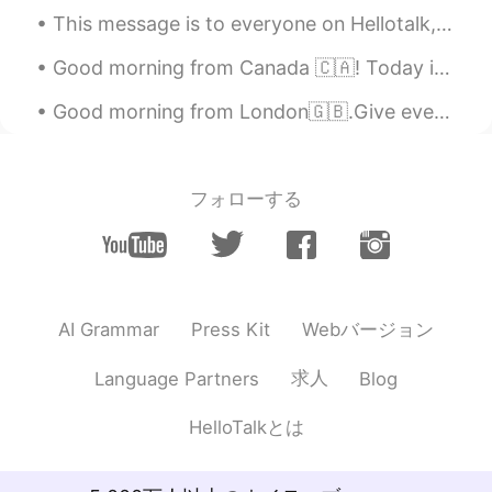
ở Nhật Bản
và
dạy tiếng Anh cho học
This message is to everyone on Hellotalk, especially my students. Here in the near future and ove...
sinh.
Good morning from Canada 🇨🇦! Today is rainy! My breakfast!Perfect for rainy weather! Bbq 🍗 duck n...
Tôi muốn tập viết v
ới
nói Tiếng Việt.
Good morning from London🇬🇧.Give every day the chance to become the most beautiful day of your lif...
Tôi muốn tập viết v
à
nói Tiếng Việt.
Tôi muốn làm nhiều bạn.
フォローする
Tôi muốn làm
quen với
nhiều bạn.
Phoebe
2021.02.17 14:28
VI
EN
@Tu Nguyen
Webバージョン
AI Grammar
Press Kit
https://vt.tiktok.com/ZSJJWGaqU/
求人
Language Partners
Blog
Phoebe
2021.02.17 14:27
VI
EN
HelloTalkとは
@Tu Nguyen
talk about tones make me
think about a video. lol. wait 😂