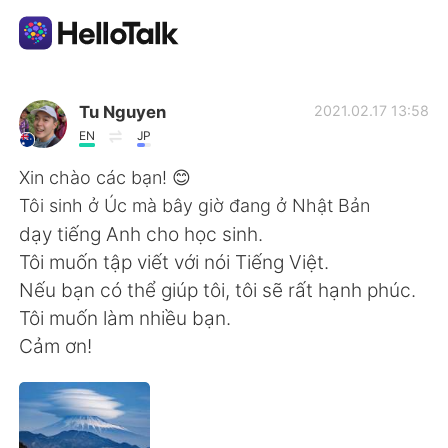
語学交換アプリ
Tu Nguyen
2021.02.17 13:58
EN
JP
AI Grammar Checker
Xin chào các bạn! 😊
Tôi sinh ở Úc mà bây giờ đang ở Nhật Bản
日本語
dạy tiếng Anh cho học sinh.
Tôi muốn tập viết với nói Tiếng Việt.
Nếu bạn có thể giúp tôi, tôi sẽ rất hạnh phúc.
English
简体中文
Tôi muốn làm nhiều bạn.
Cảm ơn!
繁體中文
Español
العربية
Français