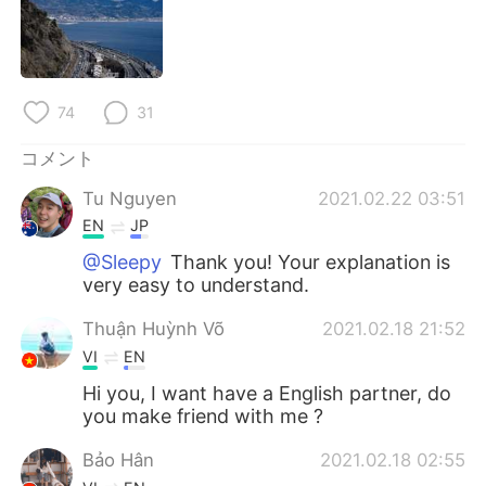
Deutsch
한국어
Русский
ไทย
74
31
Indonesia
Italiano
コメント
Türkçe
Tiếng Việt
Tu Nguyen
2021.02.22 03:51
Português
EN
JP
@Sleepy
Thank you! Your explanation is
very easy to understand.
Thuận Huỳnh Võ
2021.02.18 21:52
VI
EN
Hi you, I want have a English partner, do
you make friend with me ?
Bảo Hân
2021.02.18 02:55