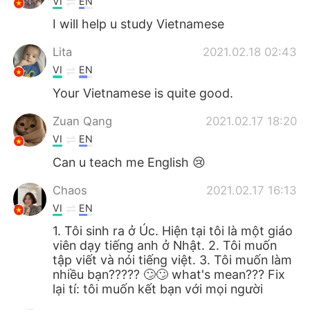
VI
EN
I will help u study Vietnamese
Lita
2021.02.18 02:43
VI
EN
Your Vietnamese is quite good.
Zuan Qang
2021.02.17 18:20
VI
EN
Can u teach me English 😢
Chaos
2021.02.17 16:13
VI
EN
1. Tôi sinh ra ở Úc. Hiện tại tôi là một giáo
viên dạy tiếng anh ở Nhật. 2. Tôi muốn
tập viết và nói tiếng việt. 3. Tôi muốn làm
nhiều bạn????? 🙄🙄 what's mean??? Fix
lại tí: tôi muốn kết bạn với mọi người