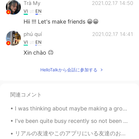
Trà My
2021.02.17 14:50
VI
EN
Hii !!! Let's make friends 😀😀
phú quí
2021.02.17 14:41
VI
EN
Xin chào 😉
Keely
2021.02.17 14:36
HelloTalkから会話に参加する
VI
EN
Teach me english, I will help you study
Vietnamese😊
関連コメント
Wendy
2021.02.17 14:33
I was thinking about maybe making a group chat if anyone wanted to join. just let me know If i sh...
VI
EN
Tôi sinh ở Úc
mà
bây
giờ đang ở Nhật
I've been quite busy recently so not been able to check this app often. moving to all online has ...
Bản dạy tiếng Anh cho học sinh.
リアルの友達やこのアプリにいる友達のおかげで、少し自信が上がってブサイクではないように思ってきました。皆さん、いつも優しいことを言ってくれてありがとうございます。 自信は自分で育てるものだと言わ...
Tôi sinh ở Úc
,
nhưng
hiện
giờ
tôi
đang