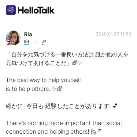
Ứng dụng trao đổi ngôn ngữ
Ria
2020.01.27 11:59
EN
JP
AI Grammar Checker
「自分を元気づける一番良い方法は 誰か他の人を
元気づけてあげることだ」🌈✨
Tiếng Việt
The best way to help yourself
is to help others. ✨🌈
English
简体中文
確かに! 今日も 経験したことがあります! 💕
繁體中文
Español
There's nothing more important than social
العربية
Français
connection and helping others! 🙋↗