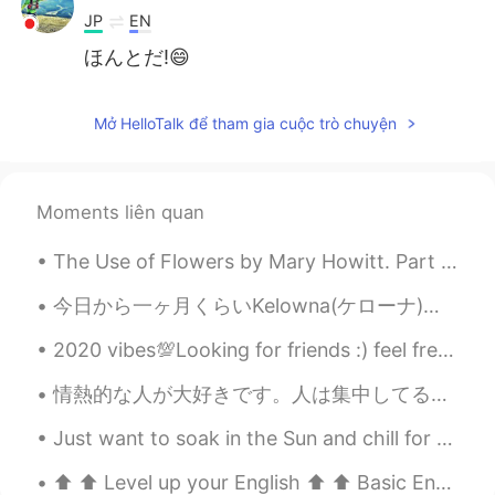
JP
EN
ほんとだ!😄
Mở HelloTalk để tham gia cuộc trò chuyện
Moments liên quan
The Use of Flowers by Mary Howitt. Part 2 of 2. Our outward life requires them not,— Then whe...
今日から一ヶ月くらいKelowna(ケローナ)行くことになった。ケローナまで車で4時間くらいかかる。都会で運転するの嫌いけど、高速で運転するのめっちゃ好き。特にいい天気で、景色がいいとこで音楽を...
2020 vibes💯Looking for friends :) feel free to send a message! 友達になろう！私は英語を教えるために全力を尽くします！日本語も頑張...
情熱的な人が大好きです。人は集中してるときに1番綺麗だと思います！😌😌💕 I love people who are very passionate about things they like...
Just want to soak in the Sun and chill for my birthday. And of course 和食 for dinner 😄 Playing: B...
⬆️ ⬆️ Level up your English ⬆️ ⬆️ Basic English: “Would you like to go on a date with me this ...