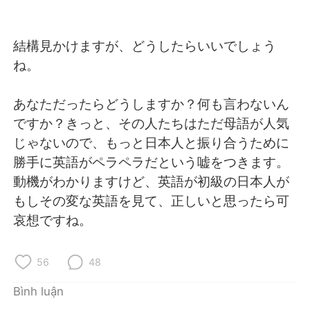
Deutsch
日本語
한국어
Русский
結構見かけますが、どうしたらいいでしょう
ね。
ไทย
Indonesia
あなただったらどうしますか？何も言わないん
Italiano
Türkçe
ですか？きっと、その人たちはただ母語が人気
じゃないので、もっと日本人と振り合うために
Português
勝手に英語がペラペラだという嘘をつきます。
動機がわかりますけど、英語が初級の日本人が
もしその変な英語を見て、正しいと思ったら可
哀想ですね。
56
48
Bình luận