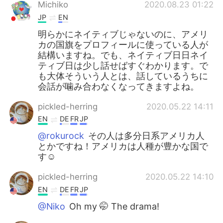
Michiko
2020.08.23 01:22
JP
EN
明らかにネイティブじゃないのに、アメリ
カの国旗をプロフィールに使っている人が
結構いますね。でも、ネイティブ日日ネイ
ティブ日は少し話せばすぐわかります。で
も大体そういう人とは、話しているうちに
会話が噛み合わなくなってきますよね。
pickled-herring
2020.05.22 14:11
EN
DE
FR
JP
@rokurock
その人は多分日系アメリカ人
とかですね！アメリカは人種が豊かな国で
す☺️
pickled-herring
2020.05.22 14:10
EN
DE
FR
JP
@Niko
Oh my 🤭 The drama!