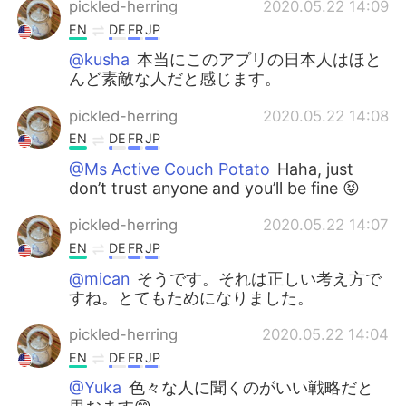
pickled-herring
2020.05.22 14:09
EN
DE
FR
JP
@kusha
本当にこのアプリの日本人はほと
んど素敵な人だと感じます。
pickled-herring
2020.05.22 14:08
EN
DE
FR
JP
@Ms Active Couch Potato
Haha, just
don’t trust anyone and you’ll be fine 😝
pickled-herring
2020.05.22 14:07
EN
DE
FR
JP
@mican
そうです。それは正しい考え方で
すね。とてもためになりました。
pickled-herring
2020.05.22 14:04
EN
DE
FR
JP
@Yuka
色々な人に聞くのがいい戦略だと