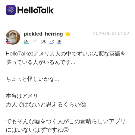
Ứng dụng trao đổi ngôn ngữ
pickled-herring
2020.05.21 01:22
EN
DE
FR
JP
AI Grammar Checker
HelloTalkのアメリカ人の中でずいぶん変な英語を
喋っている人がいるんです…
Tiếng Việt
ちょっと怪しいかな…
English
简体中文
本当はアメリ
カ人ではないと思えるくらい🤔
繁體中文
Español
でもそんな嘘をつく人がこの素晴らしいアプリ
العربية
Français
にはいないはずですね🙃