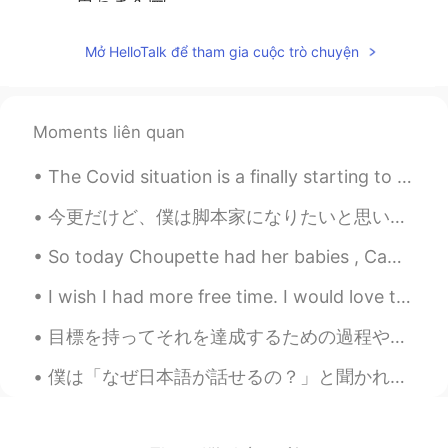
思おます😁
pickled-herring
2020.05.22 14:02
Mở HelloTalk để tham gia cuộc trò chuyện
EN
DE
FR
JP
@yuka
そうなんですか！んー😕会話して
くれないでしょうね
Moments liên quan
pickled-herring
2020.05.22 14:00
The Covid situation is a finally starting to improve here! for the first time in over a year, res...
EN
DE
FR
JP
今更だけど、僕は脚本家になりたいと思います。現在アニメーターとして努めていますけど、仕事する時「このストーリーがいいな、携わらせてもらってよかった」と思うことが少ないので、自分から書くしかないと...
@Hiro_Y
このような修正はとても役に立ち
ます！どうもありがとうございます😊
So today Choupette had her babies , Came back home to those wonderful kitties 😺🥰🥰 can't wait to s...
pickled-herring
2020.05.22 13:59
I wish I had more free time. I would love to get a shiba inu! Unfortunately my apartment is not p...
EN
DE
FR
JP
目標を持ってそれを達成するための過程や行動を逆算する生き方より、定期的に自分の価値観を認識してどの瞬間でも自分を裏切らないで真剣に生きたほうが豊かな人生に繋がるという意見を話したことあると思うけ...
@AZ
あなたの考え方が正しいと思います
☺️
僕は「なぜ日本語が話せるの？」と聞かれると、「初日から毎日日本語で活動していましす。読書でも映画鑑賞でも、毎日日本語で何かをするようにしています。」と答えます。「あれ？学校は？」。「行っていない...
rokurock
2020.05.22 06:05
JP
EN