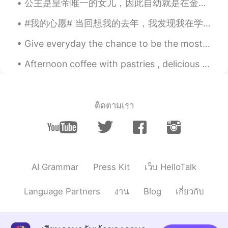
公主是皇帝唯一的女儿，因此自幼就是在金銮殿里娇生惯养长大的，平日里骄横跋扈任性刁蛮，没有任何人敢对着她说上一个不字。 怕是唯一能对公主大声说话的，也就只有太傅大人了。 太傅是公主从小到大的师父，...
#我的心愿# 当回想我的去年，我发现我在学习和在工作中度过。我的新年，也很努力工作。 2019年，我在上海两个月学习中文和一些国际关系的知识，那是非常非常快乐的时光。我非常怀念。 2020年，我...
Give everyday the chance to be the most beautiful day of your life . Smile and be positive , life...
Afternoon coffee with pastries , delicious baked Pears and sweet mixed berries !! Food tastes bet...
ติดตามเรา
AI Grammar
Press Kit
เว็บ HelloTalk
Language Partners
งาน
Blog
เกี่ยวกับ