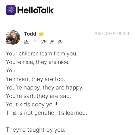
แอปแลกเปลี่ยนทางภาษา
Todd
2021.09.01 00:04
EN
CN
JP
RU
AI Grammar Checker
Your children learn from you.
You’re nice, they are nice.
ไทย
You
’re mean, they are too.
You’re happy, they are happy.
English
简体中文
You’re sad, they are sad.
Your kids copy you!
繁體中文
Español
This is not genetic, it’s learned.
العربية
Français
They’re taught by you.