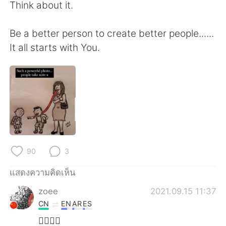
Deutsch
日本語
Think about it.
한국어
Русский
Be a better person to create better people......
It all starts with You.
Indonesia
Italiano
Türkçe
Tiếng Việt
Português
90
3
แสดงความคิดเห็น
zoee
2021.09.15 11:37
CN
EN
AR
ES
👍🏼👍🏼