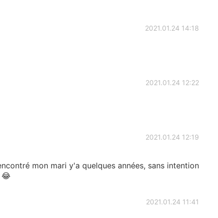
2021.01.24 14:18
2021.01.24 12:22
2021.01.24 12:19
 rencontré mon mari y'a quelques années, sans intention
. 😂
2021.01.24 11:41