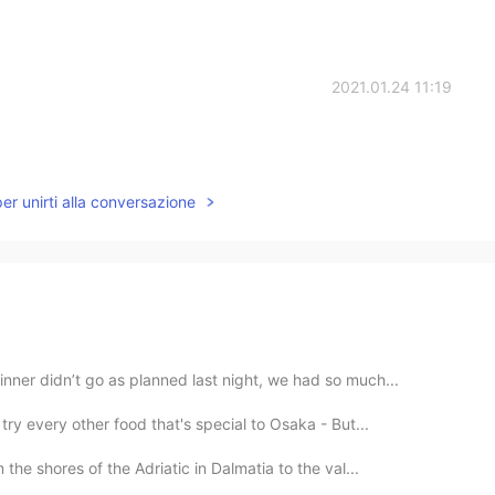
2021.01.24 11:19
per unirti alla conversazione
ner didn’t go as planned last night, we had so much...
ry every other food that's special to Osaka - But...
the shores of the Adriatic in Dalmatia to the val...