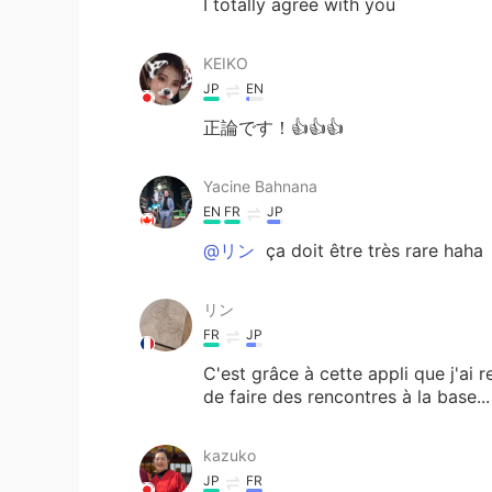
I totally agree with you
KEIKO
JP
EN
正論です！👍👍👍
Yacine Bahnana
EN
FR
JP
@リン
ça doit être très rare haha
リン
FR
JP
C'est grâce à cette appli que j'ai
de faire des rencontres à la base..
kazuko
JP
FR