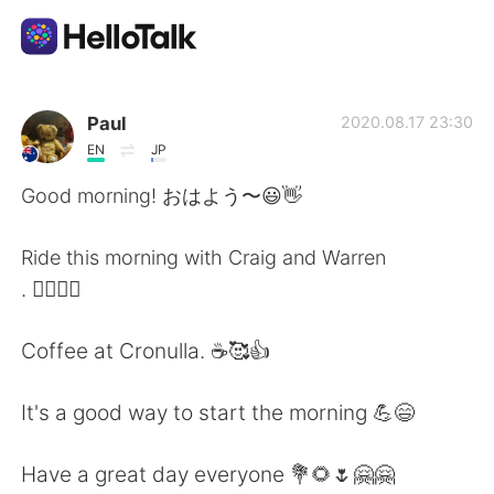
Aplikasi Pertukaran Bahasa
Paul
2020.08.17 23:30
EN
JP
AI Grammar Checker
Good morning! おはよう〜😃👋
Indonesia
Ride this morning with Craig and Warren
. 🚴‍♀️🚴‍♂️
English
简体中文
Coffee at Cronulla. ☕🥰👍
繁體中文
Español
It's a good way to start the morning 💪😄
العربية
Français
Have a great day everyone 💐🌻🌷🤗🤗