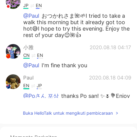
JP
EN
@Paul
おつかれさま🌺🌱I tried to take a
walk this morning but it already got too
hot😅I hope to try this evening. Enjoy the
rest of your day😊🌺👍
小雅
2020.08.18 04:17
CN
EN
@Paul
I'm fine thank you
Paul
2020.08.18 04:09
EN
JP
@Poさん 포상
thanks Po san! ✨🌷💐Enjoy
your day too! Hope you can continue to
persevere with English learning
Buka HelloTalk untuk mengikuti pembicaraan
Paul
2020.08.18 04:08
EN
JP