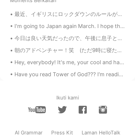
Moments Berkaitan
@Tara
thanks so much Chen😌✨
最近、イギリスにロックダウンのルールが変わったので昨日は２年ぶりに友達と会った。一緒に４時間ぐらい散歩に行ったり、僕が作ったのサンドとスナックを食べたり、そして楽しんでした。 今の時代はちょっと...
Paul
2020.08.18 04:08
EN
JP
I'm going to Japan again March. I hope the weather will be nice, a little bit cold is fine. I boo...
@Wency
I'm so happy to hear Wency! 🌟
今日は良い天気だったので、午後に息子と一緒に公園に行った Today was good weather, so I went to the park with my son 誰も居なかったので...
✨I should learn Yoga. I think it would help
my bike fitness. Have a great day today
朝のアドベンチャー！笑 (ただ9時に寝たから朝4時くらい目がさめてジム行くことにした)。 1. 4時23分家から出た。 2. こんな時間ドライブするのめっちゃ好き、車全然ないかららくちん。 3...
💪✨🌷
Hey, everybody! It's me, your cool and happy friend, Davey! 😎😁 I'm a little bored right now, mess...
Paul
2020.08.18 04:07
EN
JP
Have you read Tower of God??? I’m reading it right now and I can’t stop! It’s super amazing! I re...
@Ddee
thanks Ddee! Im glad to enjoy
the morning. 🤗✨ Have a lovely day too
👍🌷
Ikuti kami
Paul
2020.08.18 04:06
EN
JP
@Tony
thanks Tony! Have a great day
also! ✨👍
AI Grammar
Press Kit
Laman HelloTalk