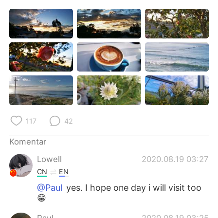
Deutsch
日本語
한국어
Русский
ไทย
Italiano
Türkçe
Tiếng Việt
Português
117
42
Komentar
Lowell
2020.08.19 03:27
CN
EN
@Paul
yes. I hope one day i will visit too
😁
Paul
2020.08.19 03:25