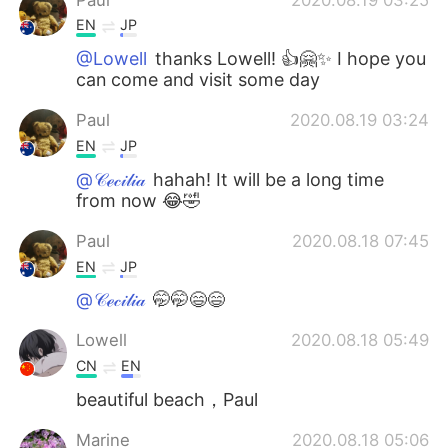
EN
JP
@Lowell
thanks Lowell! 👍🤗✨ I hope you
can come and visit some day
Paul
2020.08.19 03:24
EN
JP
@𝒞ℯ𝒸𝒾𝓁𝒾𝒶
hahah! It will be a long time
from now 😂🤣
Paul
2020.08.18 07:45
EN
JP
@𝒞ℯ𝒸𝒾𝓁𝒾𝒶
🤭🤭😄😄
Lowell
2020.08.18 05:49
CN
EN
beautiful beach，Paul
Marine
2020.08.18 05:06