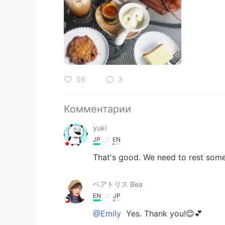
56
3
Комментарии
yuki
JP
EN
That's good. We need to rest som
ベアトリス Bea
EN
JP
@Emily
Yes. Thank you!😊💕