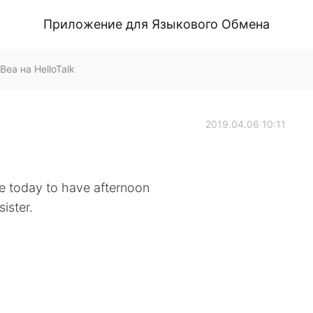
Приложение для Языкового Обмена
 на HelloTalk
2019.04.06 10:11
me today to have afternoon
ister.