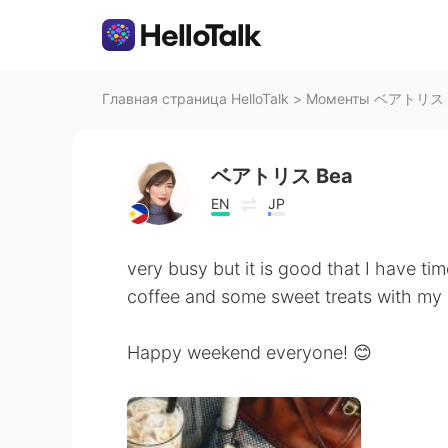
Главная страница HelloTalk
>
Моменты ベアトリス Bea
ベアトリス Bea
EN
JP
very busy but it is good that I have ti
coffee and some sweet treats with my s
Happy weekend everyone! 😊