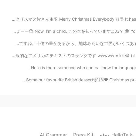
2020.11.15 12:01
メリークリスマス皆さん🎄🥂 Merry Christmas Everybody ☃️🎅 It has be
今、私は子どもでよーー😌 Now, I’m a child. この本を知っていますよね？ 😆 You kno
早く自由に旅
昨夜は星空を見てた。2つの流れ星を見ました！超早かったから望みをできなかった。 太陽は星ですね。十億の星があ
2020.11.15 12:01
これらはいくつかの一般的なアメリカのテキストのスラングです wwwww = lol 😂 (literally
Hello is there someone who can call now for language
Thank you! We
Some our favourite British desserts🇬🇧❤️ Christmas pud
2020.11.15 12:00
2020.11.15 12:00
AI Grammar
Press Kit
موقع HelloTalk