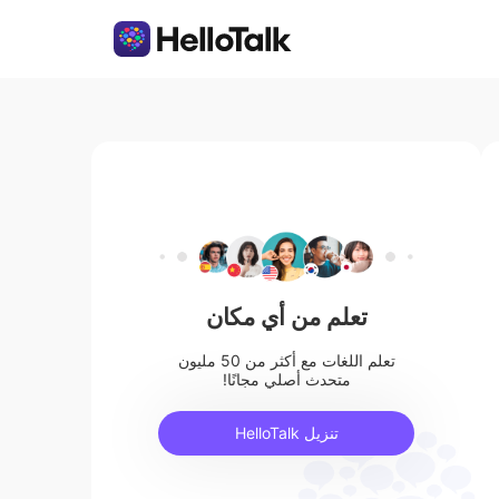
تعلم من أي مكان
تعلم اللغات مع أكثر من 50 مليون
متحدث أصلي مجانًا!
تنزيل HelloTalk