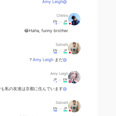
@Amy Leigh
Chihiro
EN
JP
Haha, funny brother😂
Satoshi
EN
JP
まだ？
@Amy Leigh
Amy Leigh
JP
EN
でも私の友達は京都に住んでいます :)
@Satoshi
Satoshi
EN
JP