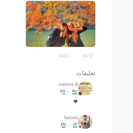
14
54
تعليقات
malvina ॐ
EN
RU
🧡
Satoshi
EN
JP