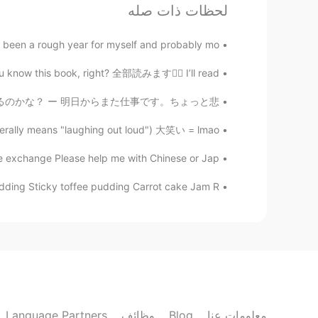
Kyoto is always beautiful
@Emma
لحظات ذات صله
Mika
en a rough year for myself and probably mo...
EN
JP
w this book, right? 全部読みます🙇‍♂️ I’ll read ...
行に行ける様になってほしいですね🥺🥺
るから、地球みたいな世界がいくつあるのかな？ ー 明日からまた仕事です。ちょっと悲...
Amy Leigh
 means "laughing out loud") 大笑い = lmao ( ...
JP
EN
 exchange Please help me with Chinese or Jap...
 both miss and love Japan haha
@nocori
ding Sticky toffee pudding Carrot cake Jam R...
Emma
EN
CN
love japan. love kyoto.
nocori
EN
JP
Language Partners
وظائف
Blog
معلومات عنا