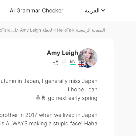
AI Grammar Checker
العربية
لحظة Amy Leigh على HelloTalk
>
الصفحة الرئيسية HelloTalk
Amy Leigh
JP
EN
autumn in Japan, I generally miss Japan.
I hope I can
go next early spring 🤞🤞
rother in 2017 when we lived in Japan.
 is ALWAYS making a stupid face! Haha