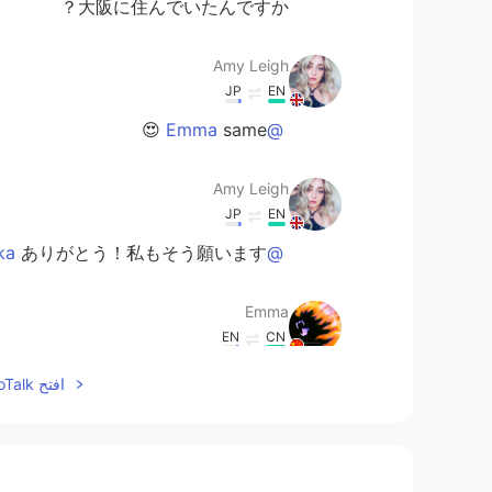
大阪に住んでいたんですか？
Amy Leigh
JP
EN
same 😍
@Emma
Amy Leigh
JP
EN
ありがとう！私もそう願います 💕
@Mika
Emma
EN
CN
true.cant get enough of it.
@Amy Leigh
افتح HelloTalk للانضمام الى المحادثة
Amy Leigh
JP
EN