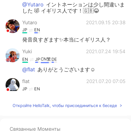
@Yutaro
イントネーションは少し間違いま
した 🤣 イギリス人です！🇬🇧😂
Yutaro
2021.09.15 20:38
JP
EN
発音良すぎます✨本当にイギリス人？
Yuki
2021.07.24 19:54
CN繁
EN
JP
DE
@flat
ありがとうございます☺️
flat
2021.07.20 07:05
JP
EN
発音完璧😃✌️
Откройте HelloTalk, чтобы присоединиться к беседе
Yuki
2021.06.27 18:42
CN繁
EN
JP
DE
@Nnnnnn
そうなんですね！アドバイスあ
Связанные Моменты