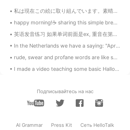
りがとうー！😭✨
私は現在この絵に取り組んでいます。素晴らしい週末をお過ごしください ✨🎨 Colors are my passion... Work in this piece! Have an amazing...
Nnnnnn
2021.06.27 18:36
happy morning!☕️ sharing this simple breakfast! 💛 hope y’all have had a great day! . local sourdo...
JP
EN
また、都は の所 またの後に一回間
英语发音练习 如果单词前面是ex, 重音在第二个音节。第一个音节，第三个音节都可以说快点。比如： Exam 连读eg-zam 重音zam Exalt Exact Exert Expect Ex...
を開けないと、 “またと”っていう単語に
聞こえるかもしれない！けど全体的にとて
In the Netherlands we have a saying: "April does what it wants". Everything is possible, sun, hai...
も良いです👍
rude, swear and profane words are like sunglasses not every one becomes cool by using them 🙄 G...
Yuki
2021.05.25 12:51
I made a video teaching some basic Halloween vocabulary words such as ghost, skeleton, jack-o’-la...
CN繁
EN
JP
DE
@captain54
Thank you!!! ✨
Подписывайтесь на нас
captain54
2021.05.25 12:47
JP
EN
nice✨
Yuki
2021.04.13 23:30
AI Grammar
Press Kit
Сеть HelloTalk
CN繁
EN
JP
DE