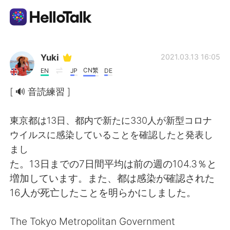
Приложение для Языкового Обмена
Yuki
2021.03.13 16:05
CN繁
EN
JP
DE
AI Grammar Checker
[ 🔊 音読練習 ]
Русский
東京都は13日、都内で新たに330人が新型コロナ
ウイルスに感染していることを確認したと発表し
まし
English
简体中文
た。13日までの7日間平均は前の週の104.3％と
増加しています。また、都は感染が確認された
繁體中文
Español
16人が死亡したことを明らかにしました。
العربية
Français
The Tokyo Metropolitan Government