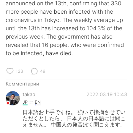
Deutsch
日本語
announced on the 13th, confirming that 330
more people have been infected with the
한국어
ไทย
coronavirus in Tokyo. The weekly average up
until the 13th has increased to 104.3% of the
Indonesia
Italiano
previous week. The government has also
revealed that 16 people, who were confirmed
Türkçe
Tiếng Việt
to be infected, have died.
Português
123
49
Комментарии
takao
2022.03.19 10:43
JP
EN
日本語お上手ですね。 強いて指摘させてい
ただくとしたら、 日本人の日本語には聞こ
えません。 中国人の発音ぽく聞こえます。