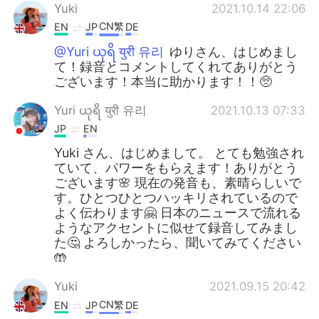
Yuki
2021.10.14 22:06
CN繁
EN
JP
DE
@Yuri ယုရိ युरी 유리
ゆりさん、はじめまし
て！録音とコメントしてくれてありがとう
ございます！本当に助かります！！🥺
Yuri ယုရိ युरी 유리
2021.10.13 07:33
JP
EN
Yuki さん、はじめまして。 とても勉強され
ていて、パワーをもらえます！ありがとう
ございます🌸 現在の発音も、素晴らしいで
す。ひとつひとつハッキリされているので
よく伝わります🤗 日本のニュースで流れる
ようなアクセントに似せて録音してみまし
た🤔 よろしかったら、聞いてみてください
🤲
Yuki
2021.09.15 20:42
CN繁
EN
JP
DE