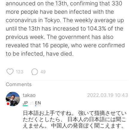
日本語
한국어
announced on the 13th, confirming that 330
more people have been infected with the
Русский
ไทย
coronavirus in Tokyo. The weekly average up
until the 13th has increased to 104.3% of the
Indonesia
Italiano
previous week. The government has also
revealed that 16 people, who were confirmed
Türkçe
Tiếng Việt
to be infected, have died.
Português
123
49
Comments
takao
2022.03.19 10:43
JP
EN
日本語お上手ですね。 強いて指摘させてい
ただくとしたら、 日本人の日本語には聞こ
えません。 中国人の発音ぽく聞こえます。