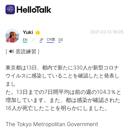
Language Exchange App
Yuki
2021.03.13 16:05
CN繁
EN
JP
DE
AI Grammar Checker
[ 🔊 音読練習 ]
English
東京都は13日、都内で新たに330人が新型コロナ
ウイルスに感染していることを確認したと発表し
まし
简体中文
繁體中文
た。13日までの7日間平均は前の週の104.3％と
増加しています。また、都は感染が確認された
Español
العربية
16人が死亡したことを明らかにしました。
Français
Deutsch
The Tokyo Metropolitan Government