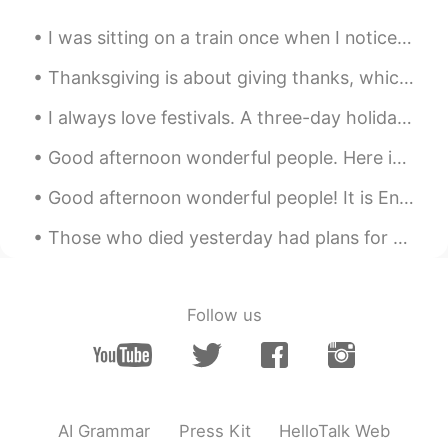
りがとうー！😭✨
I was sitting on a train once when I noticed this mobile phone on the floor. I looked around but ...
Nnnnnn
2021.06.27 18:36
Thanksgiving is about giving thanks, which we highlight once a year, but should be practiced ever...
JP
EN
また、都は の所 またの後に一回間
I always love festivals. A three-day holiday because of the Dragon Boat Festival! Hooray! The fi...
を開けないと、 “またと”っていう単語に
聞こえるかもしれない！けど全体的にとて
Good afternoon wonderful people. Here is another poem for you to try. Good luck. Feel free to se...
も良いです👍
Good afternoon wonderful people! It is English practice time. Send me a message if you want to ...
Yuki
2021.05.25 12:51
Those who died yesterday had plans for this morning. And those who died this morning had plans fo...
CN繁
EN
JP
DE
@captain54
Thank you!!! ✨
Follow us
captain54
2021.05.25 12:47
JP
EN
nice✨
Yuki
2021.04.13 23:30
AI Grammar
Press Kit
HelloTalk Web
CN繁
EN
JP
DE