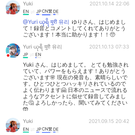
Yuki
2021.10.14 22:06
CN繁
EN
JP
DE
@Yuri ယုရိ युरी 유리
ゆりさん、はじめまし
て！録音とコメントしてくれてありがとう
ございます！本当に助かります！！🥺
Yuri ယုရိ युरी 유리
2021.10.13 07:33
JP
EN
Yuki さん、はじめまして。 とても勉強され
ていて、パワーをもらえます！ありがとう
ございます🌸 現在の発音も、素晴らしいで
す。ひとつひとつハッキリされているので
よく伝わります🤗 日本のニュースで流れる
ようなアクセントに似せて録音してみまし
た🤔 よろしかったら、聞いてみてください
🤲
Yuki
2021.09.15 20:42
CN繁
EN
JP
DE