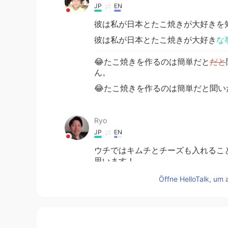
JP
EN
彼は私が日本とたこ焼きが大好きを
彼は私が日本とたこ焼きが大好き
な
😂たこ焼きを作るのは簡単だと
だと
ん。
😂たこ焼きを作るのは簡単だと聞い
Ryo
JP
EN
ウチではキムチとチーズも入れるこ
思います！
Öffne HelloTalk, um 
Chase
JP
EN
たこ焼き器持ってますか？