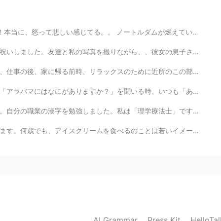
2020.12.24 04:19
ダムが燃えていたとき、それはすぐにニュースにありました！アマゾンの熱帯は地球さんの肺で、どうして、注目を集...
彼女の息子さんも写真に写りたがっています。彼は走りてカメラの前にに立ちました。彼のお母さんはもう見えなかった。😂
に近所のこの部分に座って、噴水とアヒルを見てます。今日はカメラと三脚を持参することにしました。 日の一番美...
2020.12.24 03:59
いつも「あまりがない」を答えてます。それは嘘です。実は、私はただ知りません。😂😅ここに住んでいても。 だ...
opus diyan sa Alabama?
療法士」です。最初の4つの漢字は理にかなっていると思います。最後の漢字は面白いです。英語で「士」の意味は「...
2020.12.24 03:21
は若いイメージがあると思います。たまに、このような普通な瞬間が一番です。ただ一緒に座って、アイスクリームを...
問題なく作ることが出来ると思います。😊 私の家では
すよ😎
2020.12.24 03:10
AI Grammar
Press Kit
HelloTa