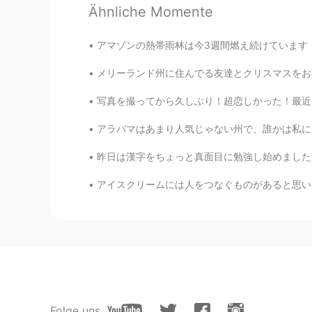
Ähnliche Momente
Chase
JP
EN
アマゾンの熱帯雨林は今3週間燃え続けています！本当に、怒って悲しい感じてる。。 ノートル
たこ焼き器持ってますか？
メリーランド州に住んでる友達とクリスマスをお祝いしました。友達と私の写真を撮りながら、、
写真を撮ってから久しぶり！超恋しかった！最近、仕事の後、家に帰る前時、リラックスのため
Ely Taka
JP
PH
アラバマはあまり人気じゃない州で、誰かは私に「アラバマにはなにがありますか？」を聞いる時、
Nakakabili ba kayo ng pugita/oct
昨日は漢字をちょっと真面目に勉強し始めました。自分の職業の漢字を勉強しました。私は「理学
Hammer
アイスクリームには人をつなぐものがあると思います。何歳でも、アイスクリームを食べるのこと
JP
EN
たこ焼きのレシピ自体は簡単なので、
必ず揚げ玉を入れます。 美味しいで
Arata
JP
EN
Folge uns