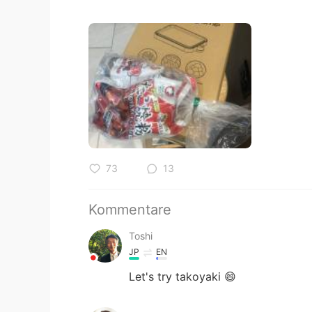
73
13
Kommentare
Toshi
JP
EN
Let's try takoyaki 😄