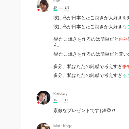
nao
JP
EN
彼は私が日本とたこ焼きが大好きを
彼は私が日本とたこ焼きが大好き
な
😂たこ焼きを作るのは簡単だと
だと
ん。
😂たこ焼きを作るのは簡単だと聞
多分、私はただの鈍感で考えすぎ
ま
多分、私はただの鈍感で考えすぎ
る
Keiskay
JP
TL
素敵なプレゼントですね!!😋🍴
Matt Koga