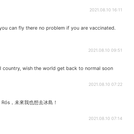
2021.08.10 16:11
ou can fly there no problem if you are vaccinated.
2021.08.10 09:51
vel country, wish the world get back to normal soon
2021.08.10 07:22
 Rós，未來我也想去冰島！
2021.08.10 07:14