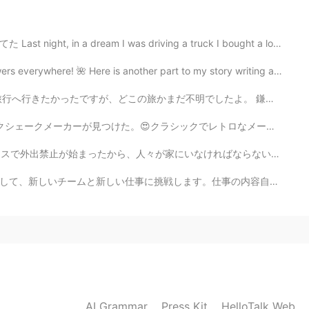
n wait.
2021.08.10 05:38
ream I was driving a truck I bought a long time ago で...
re! 🌺 Here is another part to my story writing about ...
でしたよ。 鎌倉ヘあまり旅行をやりたくなかったです。大学に鎌倉時代のことをよく勉強しましたから、まことにも...
2021.08.10 05:37
シックでレトロなメーカーが大好き。 何回ミルクシェークを作ったけど、ちょっとちっぱいしちゃった。😖あぁ、し...
にいなければならない。 1日2回以下、ちょっと散歩や大切なものだけの買い物に出かけることは許可されているが、そ...
仕事の内容自体が一緒だけれど違う業界で行うので色々学びと慣れが待っているに違いない。日本語で仕事をするのも...
2021.08.10 05:32
2021.08.10 05:32
AI Grammar
Press Kit
HelloTalk Web