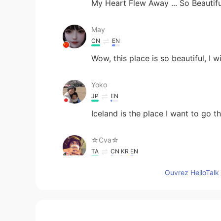
My Heart Flew Away ... So Beautifu
May
CN
EN
Wow, this place is so beautiful, I w
Yoko
JP
EN
Iceland is the place I want to go 
☆Cva☆
TA
CN
KR
EN
Beautiful 🤩
Ouvrez HelloTalk 
Lana 𓆝
CN粤
CN
EN
KR
ES