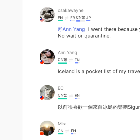
osakawayne
CN繁
EN
FR
JP
@Ann Yang
I went there because y
No wait or quarantine!
Ann Yang
CN繁
EN
Iceland is a pocket list of my tra
EC
CN繁
EN
以前很喜歡一個來自冰島的樂團Sigur
Mira
CN
EN