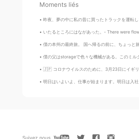
@osakawayne
😄 no problem. I ca
Moments liés
日一添 Enda
昨夜、夢の中に私の昔に買ったトラックを運転してた Last night, in a d
CN
EN
いたるところにはながあった。- There were flowers everywhe
Iceland?是冰岛么？
僕の本州の最終旅。 国へ帰るの前に、ちょっと旅行へ行きたかったですが、どこの旅かまだ不明
osakawayne
僕の父はstorageで色々な機械がある。このミルクシェークメーカーが見つけた。😍クラ
CN繁
EN
FR
JP
🇯🇵 コロナウイルスのために、3月23日にイギリスで外出禁止が始まったから、人々が家
@Lana 𓆝
Sorry I don't know..
明日はいよいよ、仕事が始まります。明日は入社して、新しいチームと新しい仕事に挑戦します。
Angela
CN繁
CN
EN
Sounds like a great place👍
Lana 𓆝
CN粤
CN
EN
KR
ES
Suivez nous