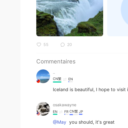
55
20
Commentaires
..
CN繁
EN
Iceland is beautiful, I hope to visit 
osakawayne
CN繁
EN
FR
JP
@May
you should, it's great