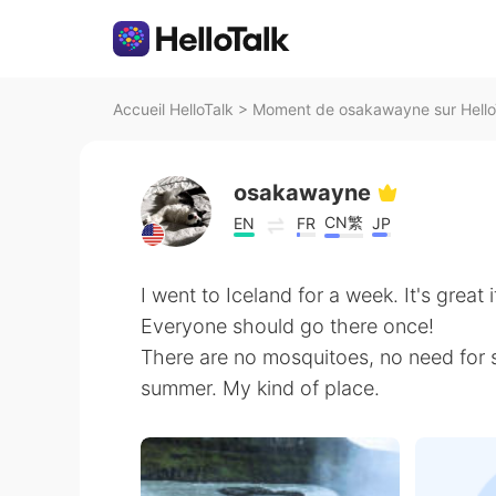
Accueil HelloTalk
>
Moment de osakawayne sur Hello
osakawayne
CN繁
EN
FR
JP
I went to Iceland for a week. It's great 
Everyone should go there once!
There are no mosquitoes, no need for 
summer. My kind of place.