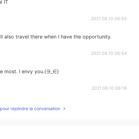
l IT
2021.08.10 06:55
ill also travel there when I have the opportunity.
2021.08.10 06:54
the most. I envy you.(∋_∈)
2021.08.10 06:18
pour rejoindre la conversation
2021.08.10 05:44