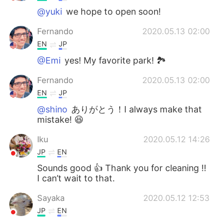
@yuki
we hope to open soon!
Fernando
2020.05.13 02:00
EN
JP
@Emi
yes! My favorite park! 🏞️
Fernando
2020.05.13 02:00
EN
JP
@shino
ありがとう！I always make that
mistake! 😆
Iku
2020.05.12 14:26
JP
EN
Sounds good 👍 Thank you for cleaning !!
I can’t wait to that.
Sayaka
2020.05.12 12:53
JP
EN