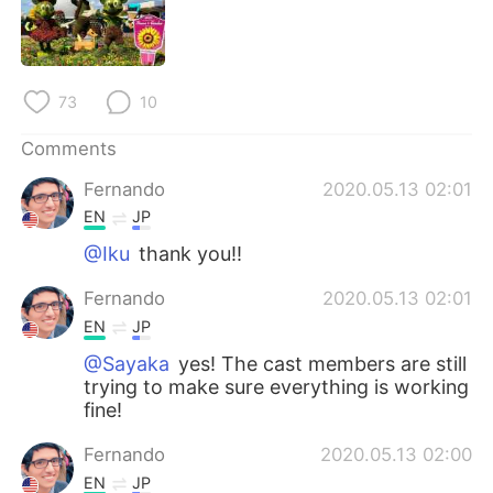
日本語
한국어
Русский
ไทย
73
10
Indonesia
Italiano
Comments
Türkçe
Tiếng Việt
Fernando
2020.05.13 02:01
EN
JP
Português
@Iku
thank you!!
Fernando
2020.05.13 02:01
EN
JP
@Sayaka
yes! The cast members are still
trying to make sure everything is working
fine!
Fernando
2020.05.13 02:00
EN
JP