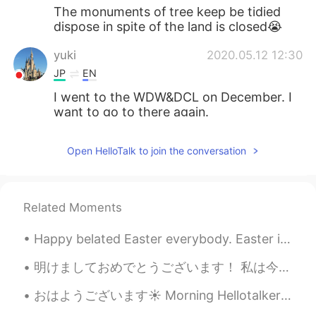
The monuments of tree keep be tidied
dispose in spite of the land is closed😭
yuki
2020.05.12 12:30
JP
EN
I went to the WDW&DCL on December. I
want to go to there again.
shino
2020.05.12 12:27
Open HelloTalk to join the conversation
JP
EN
ディズニー
の
ワールドは今閉鎖されて
いますが、一部のキャストメンバーは
Related Moments
公園をきれいに維持し、私たちのトピ
アリーの世話をしています!
Happy belated Easter everybody. Easter is to celebrate the resurrection of Jesus. And also to eat...
ディズニーワールドは今閉鎖されてい
ますが、一部のキャストメンバーは公
明けましておめでとうございます！ 私は今年は昨年よりよい事を願っています! 私は頑張ります! 💪🏻😁😁 Happy New Year! I hope this year will be bet...
園をきれいに維持し、私たちのトピア
リーの世話をしています!
おはようございます☀️ Morning Hellotalkers. I caught the sunrise on the horizon on my morning walk. Listeni...