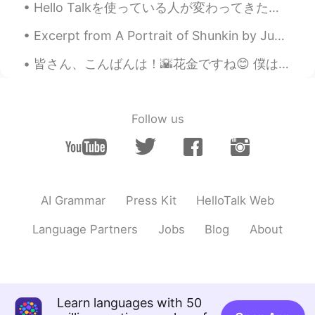
Hello Talkを使っている人が変わってきた気がします。何年も使ったので、気づいたけど、真面目に言語を勉強したいというより、暇つぶしとか友達とか交際相手を探したい人が増えてきたと思います。ま...
Emi
2020.05.12 12:26
JP
EN
Excerpt from A Portrait of Shunkin by Jun'ichirō Tanizaki. Part 3 of 5. Even later, when Shunki...
That’s Epcot😭♥️
皆さん、こんばんは！🌇花金ですね😊 僕は夕飯の支度を完了してもうすぐお肉を焼き始めます！ このヱビスはヱビスの色々な種類の中で私の一番好きな味で、セブンしか売っていなさそうです！すぐ売り切れ...
Follow us
AI Grammar
Press Kit
HelloTalk Web
Language Partners
Jobs
Blog
About
Learn languages with 50