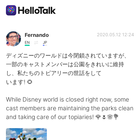
Language Exchange App
Fernando
2020.05.12 12:24
EN
JP
AI Grammar Checker
ディズニーのワールドは今閉鎖されていますが、
一部のキャストメンバーは公園をきれいに維持
English
し、私たちのトピアリーの世話をして
います! 🌻
简体中文
繁體中文
While Disney world is closed right now, some
cast members are maintaining the parks clean
Español
العربية
and taking care of our topiaries! 🌹🌷🌸💐
Français
Deutsch