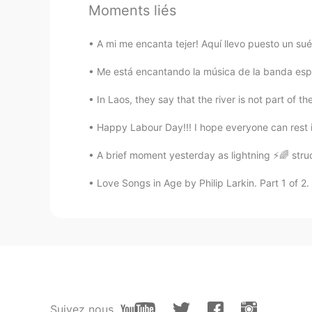
Moments liés
ES
EN
En lo correcto. Un viaje que no que
A mi me encanta tejer! Aquí llevo puesto un sué
amar con lo que tenemos.
Me está encantando la música de la banda espa
In Laos, they say that the river is not part of the
Happy Labour Day!!! I hope everyone can rest if
A brief moment yesterday as lightning ⚡️🌈 stru
Love Songs in Age by Philip Larkin. Part 1 of 2.
Suivez nous