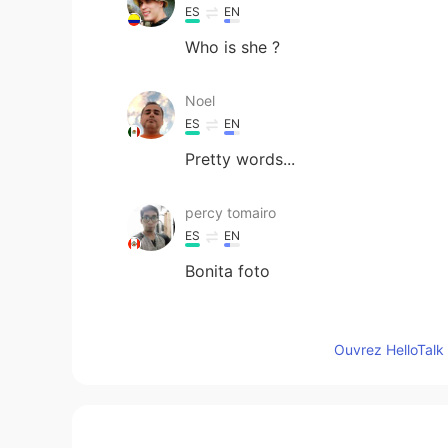
ES
EN
Who is she ?
Noel
ES
EN
Pretty words...
percy tomairo
ES
EN
Bonita foto
Alejandro Prieto
ES
EN
Ouvrez HelloTalk 
Tienes razón, la vida es un viaje 
adiel