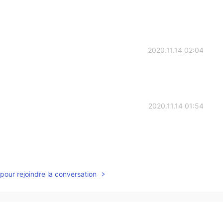
2020.11.14 02:04
2020.11.14 01:54
2020.11.14 01:53
pour rejoindre la conversation
no una estación, saca tus memorias de esa prisión 🙃
2020.11.14 01:53