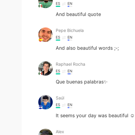
ES
EN
And beautiful quote
Pepe Bichuela
ES
EN
And also beautiful words ;-;
Raphael Rocha
ES
EN
Que buenas palabras✨
Saúl
ES
EN
It seems your day was beautiful ☺
Alex