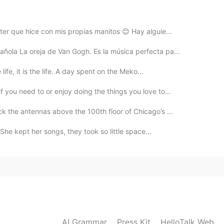
remos llegar a la última estación. Disfrutar la vida y
ter que hice con mis propias manitos 😊 Hay alguie...
ñola La oreja de Van Gogh. Es la música perfecta pa...
 life, it is the life. A day spent on the Meko...
 you need to or enjoy doing the things you love to...
ck the antennas above the 100th floor of Chicago’s ...
 She kept her songs, they took so little space...
AI Grammar
Press Kit
HelloTalk Web