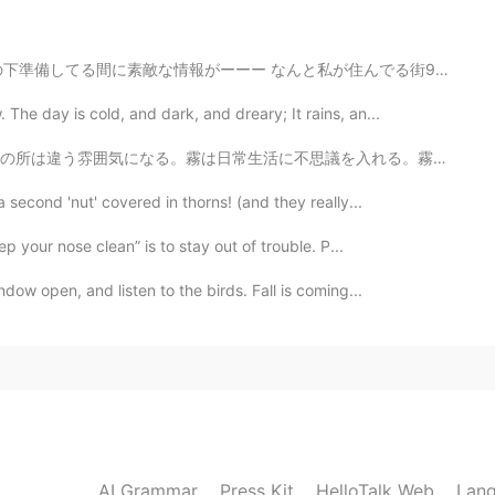
2020.12.28 13:33
私が住んでる街90歳の誕生日だったんだって😆 お祝いに缶詰🥫9本寄付したらマスク貰えるから寄付してみた💕...
he day is cold, and dark, and dreary; It rains, an...
2020.12.28 13:27
議を入れる。霧は魔法。 考えはムーディーになったから、コーヒー☕️を飲みたくてなって来た。またファンキーで...
 second 'nut' covered in thorns! (and they really...
amen and the two bowls are tonkotsu ramen.
 your nose clean” is to stay out of trouble. P...
2020.12.28 13:26
ow open, and listen to the birds. Fall is coming...
s a Filipino, I will always look for Filipino food
2020.12.28 13:26
dn’t know it was his first time until he told me.
AI Grammar
Press Kit
HelloTalk Web
Lang