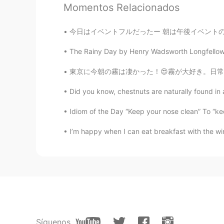
Momentos Relacionados
add
JP
EN
今日はイベントフルだったー 朝は午後イベントの下準備してる間に素敵な情報がーーー なんと
@Rina
美味しそう！！
The Rainy Day by Henry Wadsworth Longfellow. T
Rina
東京に今朝の霧は凄かった！😍霧が大好き。日常の所は違う雰囲気になる。霧は日常生活に不思
EN
JP
Did you know, chestnuts are naturally found in a
@ケイイチ
The left one is miso r
Idiom of the Day “Keep your nose clean” To “keep
Rina
I’m happy when I can eat breakfast with the wind
EN
JP
@Atsuro
I love Japanese food but a
wherever I go. 😊
Rina
EN
JP
@takayuki
thank you! I actually di
Síguenos