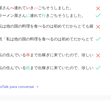
屋さん
へ
連れて
い
き
、
ごちそうしました。
ラーメン屋さん
に
連れて
行
きごちそうしました。
私は他の国の料理を食べるのは初めてだからとても嬉
然「私は他の国の料理を食べるのは初めてだからとて
私の住んでいる
市
まで出稼ぎに来ていたので、珍しい
私の住んでいる
街
まで出稼ぎに来ていたので、珍しい
lloTalk para conversar
2020.12.28 13:39