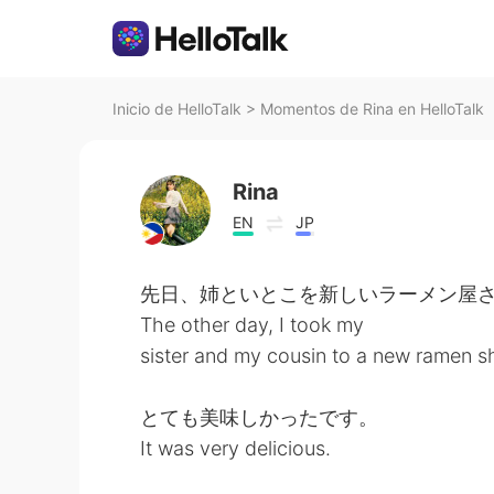
Inicio de HelloTalk
>
Momentos de Rina en HelloTalk
Rina
EN
JP
先日、姉といとこを新しいラーメン屋
The other day, I took my
sister and my cousin to a new ramen s
とても美味しかったです。
It was very delicious.