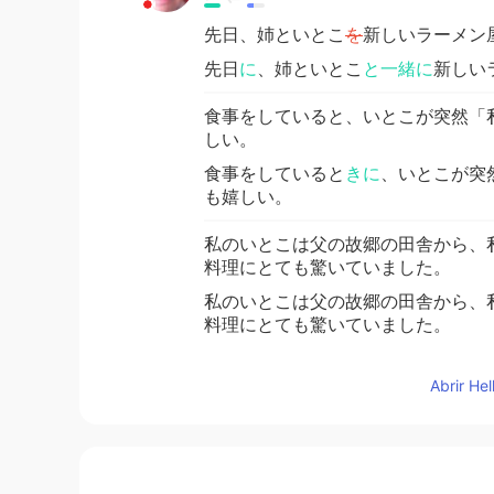
先日、姉といとこ
を
新しいラーメン
先日
に
、姉といとこ
と一緒に
新しい
食事をしていると、いとこが突然「
しい。
食事をしていると
きに
、いとこが突
も嬉しい。
私のいとこは父の故郷の田舎から、
料理にとても驚いていました。
私のいとこは父の故郷の田舎から、
料理にとても驚いていました。
Abrir He
Atsuro
JP
EN
@Rina
yes. I think so☺