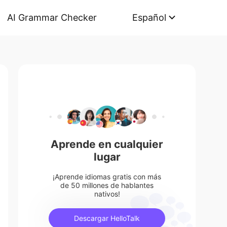
AI Grammar Checker
Español
Aprende en cualquier
lugar
¡Aprende idiomas gratis con más
de 50 millones de hablantes
nativos!
Descargar HelloTalk