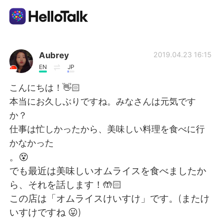
Aplicativo de troca de idioma
Aubrey
2019.04.23 16:15
EN
JP
AI Grammar Checker
こんにちは！👋🏻
本当にお久しぶりですね。みなさんは元気です
Português
か？
仕事は忙しかったから、美味しい料理を食べに行
かなかった
English
简体中文
。😵
でも最近は美味しいオムライスを食べましたか
繁體中文
Español
ら、それを話します！🤲🏻
この店は「オムライスけいすけ」です。(またけ
العربية
Français
いすけですね 😛)