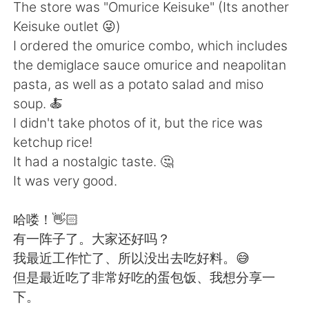
The store was "Omurice Keisuke" (Its another
Keisuke outlet 😜)
I ordered the omurice combo, which includes
the demiglace sauce omurice and neapolitan
pasta, as well as a potato salad and miso
soup. 🍝
I didn't take photos of it, but the rice was
ketchup rice!
It had a nostalgic taste. 🤔
It was very good.
哈喽！👋🏻
有一阵子了。大家还好吗？
我最近工作忙了、所以没出去吃好料。😅
但是最近吃了非常好吃的蛋包饭、我想分享一
下。