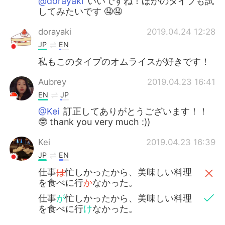
@dorayaki
いいですね！ほかのタイプも試
してみたいです 🤤🤤
dorayaki
2019.04.24 12:28
JP
EN
私もこのタイプのオムライスが好きです！
Aubrey
2019.04.23 16:41
EN
JP
@Kei
訂正してありがとうございます！！
🤓 thank you very much :))
Kei
2019.04.23 16:39
JP
EN
仕事
は
忙しかったから、美味しい料理
を食べに行
か
なかった。
仕事
が
忙しかったから、美味しい料理
を食べに行
け
なかった。