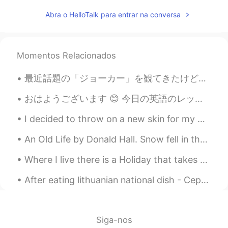
でも最近
は
美味しいオムライスを食べ
Abra o HelloTalk para entrar na conversa
まし
たから、それ
を
話します！
でも最近
、
美味しいオムライスを食べ
たから、それ
について
話します！
Momentos Relacionados
そのコンビはデミグラスソースオムラ
イスとナポリタンパスタ、そ
う
してポ
最近話題の「ジョーカー」を観てきたけど、正直評価に悩む作品だった。映像は確かに美しくて、一つ一つのシーンの構成や、物語の流れはしっかりとしている。過去の名作（「タクシードライバー」、「キングオブ...
テトサラダと味噌汁です。
おはようございます 😊 今日の英語のレッスンです。 よく使われる英語の表現 ！ #80 使ったら英語の native speaker だと思われます！今日のフレーズは Went over so...
そのコンビはデミグラスソースオムラ
イスとナポリタンパスタ、そしてポテ
I decided to throw on a new skin for my Nintendo switch! 💜 Looks super cute and shiny but the ed...
トサラダと味噌汁
付き
です。
An Old Life by Donald Hall. Snow fell in the night. At five-fifteen I woke to a bluish mounded ...
なんか懐かしい味
があ
った😂
Where I live there is a Holiday that takes place in the beginning of November called Dia de Muert...
なんか懐かしい味
だ
った😂
After eating lithuanian national dish - Cepelinai.... My daughter in full knocked out😂🤣😂🤣😂🤣😂🤣
Aubrey
2019.04.23 16:28
EN
JP
@tai
訂正してありがとうございます。🤓
Siga-nos
I'm still trying at my Japanese grammar