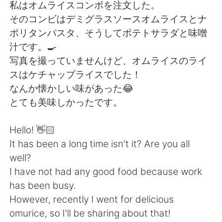
Deutsch
日本語
私はオムライスコンボを注文した。
そのコンビはデミグラスソースオムライスとナ
한국어
Русский
ポリタンパスタ、そうしてポテトサラダと味噌
汁です。🍳
ไทย
Indonesia
写真を撮っていませんけど、オムライスのライ
スはケチャップライスでした！
Italiano
Türkçe
なんか懐かしい味があった😂
とても美味しかったです。
Tiếng Việt
Hello! 👋🏻
It has been a long time isn't it? Are you all
well?
I have not had any good food because work
has been busy.
However, recently I went for delicious
omurice, so I'll be sharing about that!