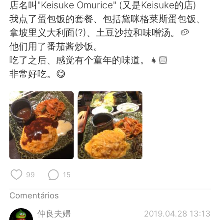
店名叫"Keisuke Omurice" (又是Keisuke的店)
我点了蛋包饭的套餐、包括黛咪格莱斯蛋包饭、
拿坡里义大利面(?)、土豆沙拉和味噌汤。🥔
他们用了番茄酱炒饭。
吃了之后、感觉有个童年的味道。👧🏻
非常好吃。😋
99
15
Comentários
仲良夫婦
2019.04.28 13:13