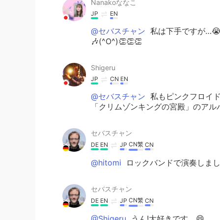
Nanakoななこ
JP
EN
@セバスチャン
私は下手ですが…😭
🎶(^O^)👏👏👏
Shigeru
JP
CN
EN
@セバスチャン
私もピンクフロイド
「クリムゾンキングの宮殿」のアル
セバスチャン
CN繁
DE
EN
JP
CN
@hitomi
ロックバンドで演奏しまし
セバスチャン
CN繁
DE
EN
JP
CN
@Shigeru
うん!大好きです。😄