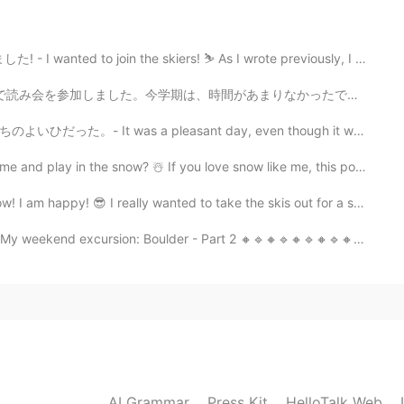
2020.08.26 08:25
in the skiers! ⛷ As I wrote previously, I will share ...
りなかったです。😥 龍谷大学は仏教の大学ですが、仏教大学と違います。😂 沢山仏教の偉い先生は、龍大と関係...
easant day, even though it was too warm for the seaso...
2020.08.26 07:36
y in the snow? ☃️ If you love snow like me, this post...
 😎 I really wanted to take the skis out for a skate ...
cursion: Boulder - Part 2 🔸️🔹️🔸️🔹️🔸️🔹️🔸️🔹️🔸️🔹️🔸️...
2020.08.26 07:12
邪魔し
ますので。
いので
隣人
or近所の人に迷惑
を
かけ
ますので。
AI Grammar
Press Kit
HelloTalk Web