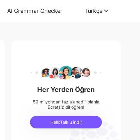
AI Grammar Checker
Türkçe
Her Yerden Öğren
50 milyondan fazla anadili olanla
ücretsiz dil öğren!
HelloTalk'u indir