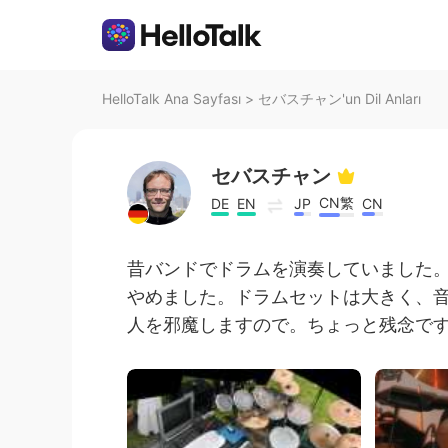
HelloTalk Ana Sayfası
>
セバスチャン'un Dil Anları
セバスチャン
CN繁
DE
EN
JP
CN
昔バンドでドラムを演奏していました
やめました。ドラムセットは大きく、
人を邪魔しますので。ちょっと残念ですよ