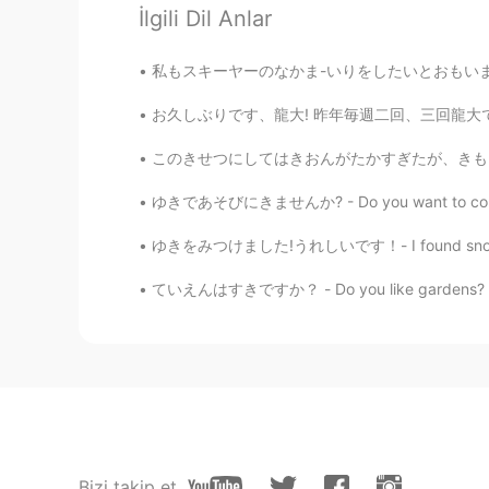
İlgili Dil Anlar
hitomi
私もスキーヤーのなかま-いりをしたいとおもいました! - I wanted to jo
JP
EN
お久しぶりです、龍大! 昨年毎週二回、三回龍大で読み会を参加しました。今学期は、時間があま
すごーい！どんなバンドですか？
このきせつにしてはきおんがたかすぎたが、きもちのよいひだった。- It was a pl
Shigeru
ゆきであそびにきませんか? - Do you want to come and pla
JP
CN
EN
ゆきをみつけました!うれしいです！- I found snow! I am happy!
ピンクフロイドだ！
ていえんはすきですか？ - Do you like gardens? My weekend ex
Nanakoななこ
JP
EN
ドラムセットは大きく、音
は
隣人を
ドラムセットは大きく
て
、音
も大き
Bizi takip et