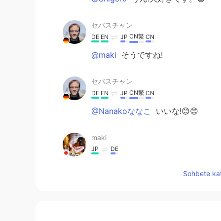
セバスチャン
CN繁
DE
EN
JP
CN
@maki
そうですね!
セバスチャン
CN繁
DE
EN
JP
CN
@Nanakoななこ
いいな!😊😊
maki
JP
DE
大学で勉強
の
ために町に引っ越して
Sohbete kat
大学で勉強
する
ために町に引っ越し
ドラムセットは大き
く
、音は隣人
を
ドラムセットは大き
いし
、音は隣人