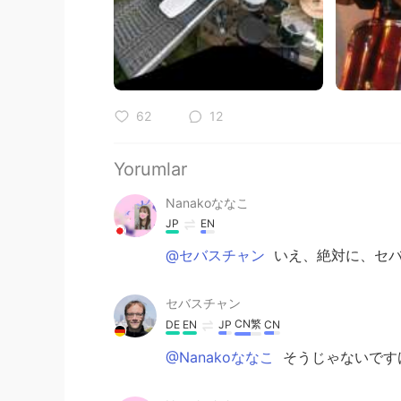
62
12
Yorumlar
Nanakoななこ
JP
EN
@セバスチャン
いえ、絶対に、セバス
セバスチャン
CN繁
DE
EN
JP
CN
@Nanakoななこ
そうじゃないですけ