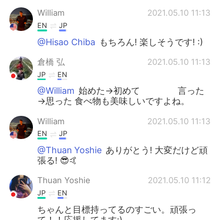
William
2021.05.10 11:13
EN
JP
@Hisao Chiba
もちろん! 楽しそうです! :)
倉橋 弘
2021.05.10 11:13
JP
EN
@William
始めた→初めて 言った
→思った 食べ物も美味しいですよね。
William
2021.05.10 11:13
EN
JP
@Thuan Yoshie
ありがとう! 大変だけど頑
張る! 😎🤙
Thuan Yoshie
2021.05.10 11:12
JP
EN
ちゃんと目標持ってるのすごい。頑張っ
て！！応援してます:)