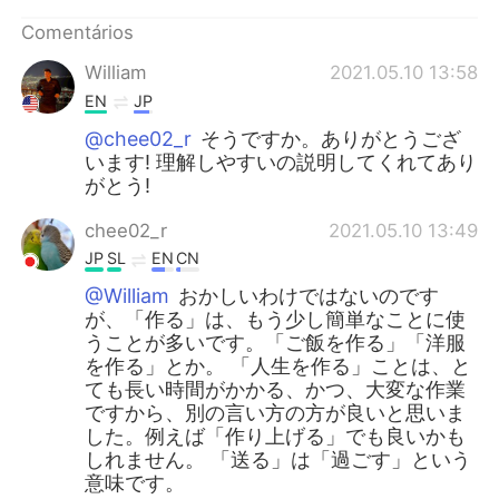
Deutsch
日本語
Comentários
한국어
Русский
William
2021.05.10 13:58
EN
JP
ไทย
Indonesia
@chee02_r
そうですか。ありがとうござ
います! 理解しやすいの説明してくれてあり
Italiano
Türkçe
がとう!
Tiếng Việt
chee02_r
2021.05.10 13:49
JP
SL
EN
CN
@William
おかしいわけではないのです
が、「作る」は、もう少し簡単なことに使
うことが多いです。「ご飯を作る」「洋服
を作る」とか。 「人生を作る」ことは、と
ても長い時間がかかる、かつ、大変な作業
ですから、別の言い方の方が良いと思いま
した。例えば「作り上げる」でも良いかも
しれません。 「送る」は「過ごす」という
意味です。