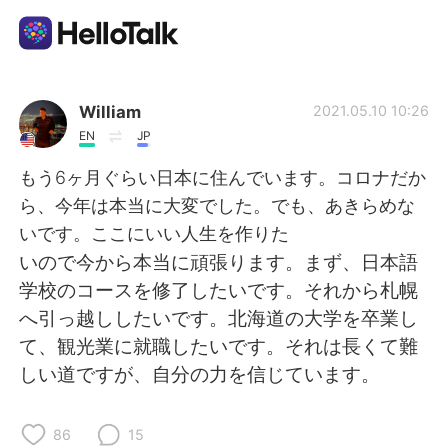
Aplicativo de troca de idioma
William
2021.05.10 10:26
EN
JP
AI Grammar Checker
もう6ヶ月ぐらい日本に住んでいます。コロナだか
ら、今年は本当に大変でした。でも、あきらめな
Português
いです。ここにいい人生を作りた
いので今から本当に頑張ります。まず、日本語
学校のコースを修了したいです。それから札幌
English
简体中文
へ引っ越ししたいです。北海道の大学を卒業し
て、観光業に就職したいです。それは長くて難
繁體中文
Español
しい道ですが、自分の力を信じています。
العربية
Français
86
15