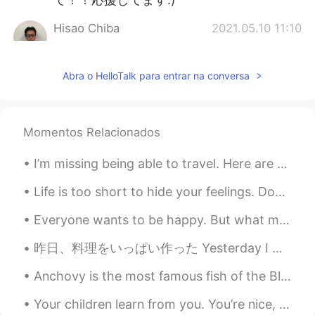
Hisao Chiba
2021.05.10 11:10
JP
EN
CN
@William
近くに住んでいるのに、お会い
Abra o HelloTalk para entrar na conversa
できなくてゴメンなさい。 コロナが落ち着
いたら、食事でもしましょう！
William
2021.05.10 10:59
Momentos Relacionados
EN
JP
I’m missing being able to travel. Here are some pics from my last trip to Norway! Beautiful count...
@倉橋 弘
3年前に始めた行った時、
「100%ここで住みたい」と言った😄
Life is too short to hide your feelings. Don't be afraid to say what you feel. Laugh when you ca...
倉橋 弘
2021.05.10 10:56
Everyone wants to be happy. But what makes us happy? And why is happiness easy to find, but hard ...
JP
EN
昨日、料理をいっぱい作った Yesterday I made a lot of food バーベキューをしたり、ブリオッシュを作ったり、バナナパンもも作った I did some barbec...
北海道いいですね☺️
Anchovy is the most famous fish of the Black Sea and the most consumed by the Turkish. I live in ...
William
2021.05.10 10:42
EN
JP
Your children learn from you. You’re nice, they are nice. You’re mean, they are too. You’re happy...