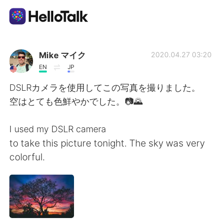
Language Exchange App
Mike マイク
2020.04.27 03:20
EN
JP
AI Grammar Checker
DSLRカメラを使用してこの写真を撮りました。
空はとても色鮮やかでした。📷🌄
English
I used my DSLR camera
to take this picture tonight. The sky was very
简体中文
繁體中文
colorful.
Español
العربية
Français
Deutsch