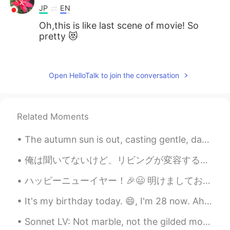
JP
EN
Oh,this is like last scene of movie! So
pretty 😻
Nana
2020.04.27 03:24
JP
EN
Open HelloTalk to join the conversation
Really beautiful!! めちゃきれいですね!!
TAKA
2020.04.27 03:23
Related Moments
JP
EN
So beautiful😄😄😄 とても綺麗ですね。好
The autumn sun is out, casting gentle, dappled rays. The birds are chirping. The flowers are st...
きな写真です👍
俺は聞いてないけど、リビングが変容するらしくて、今日は大工さんが来たんだ。俺がホットケーキの用意をしてる間に、大工さんはいろいろ回って確認して、"終わったらみんながくつろぐ場所あるから楽しみです...
Hiromi
2020.04.27 03:22
ハッピーニューイヤー！🎉😃 明けましておめでとうございます！⛩ みんな楽しく過ごしました？ 僕はポーランド人の友達と二人で年越しを過ごして、1日に久しぶりに神社に行ってきた⛩ その後は自分家...
JP
EN
Wow so beautiful 😍
It's my birthday today. 😄, I'm 28 now. Ah, I feel quite happy. There are so many things I want to...
Sonnet LV: Not marble, not the gilded monuments by William Shakespeare. NOT marble, not the gild...