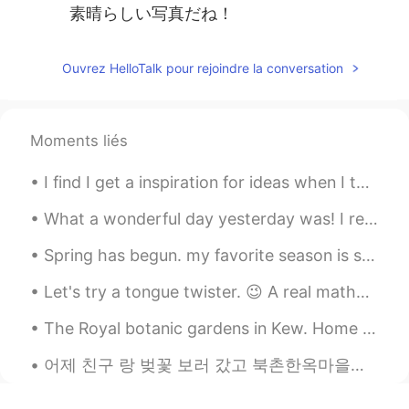
素晴らしい写真だね！
Ouvrez HelloTalk pour rejoindre la conversation
Moments liés
I find I get a inspiration for ideas when I take a shower😅✨💡🚿 or bath🛀💡✨ I don't have any photos...
What a wonderful day yesterday was! I received some lovely gifts from family and friends. I had q...
Spring has begun. my favorite season is spring. Flowers are everywhere. There is a slight warm wi...
Let's try a tongue twister. 😉 A real mathematician can mathematically mathematise mathematics in...
The Royal botanic gardens in Kew. Home to the world’s most diverse collections of plants,and a re...
어제 친구 랑 벚꽃 보러 갔고 북촌한옥마을에 갔어요! 벚꽃이 정말 아름다웠어요! 그리고 한국에서 전통 가옥을 본 것도 처음이었어요! 너무 많이 걷고 피곤했지만 재미 있었어요!...