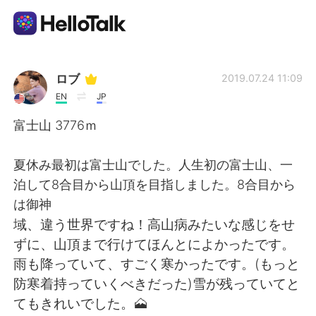
Appli d'échange linguistique
ロブ
2019.07.24 11:09
EN
JP
AI Grammar Checker
富士山 3776ｍ
Français
夏休み最初は富士山でした。人生初の富士山、一
泊して8合目から山頂を目指しました。8合目から
は御神
English
简体中文
域、違う世界ですね！高山病みたいな感じをせ
ずに、山頂まで行けてほんとによかったです。
繁體中文
Español
雨も降っていて、すごく寒かったです。(もっと
防寒着持っていくべきだった)雪が残っていてと
العربية
Deutsch
てもきれいでした。🗻