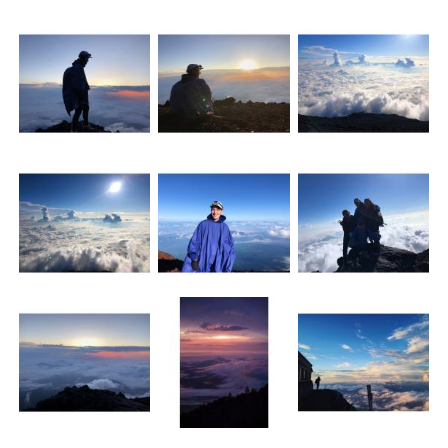
日本語
한국어
Русский
ไทย
Indonesia
Italiano
Türkçe
Tiếng Việt
Português