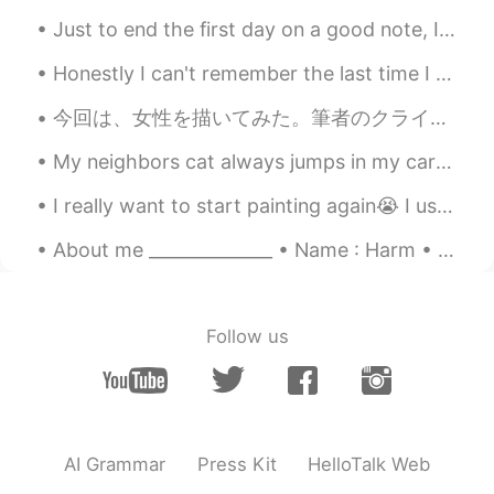
Just to end the first day on a good note, I made beef wellington for the first time in 3 years. ...
Honestly I can't remember the last time I was ever this social. I'm having fun meeting everyone t...
今回は、女性を描いてみた。筆者のクライアントによると、陸上競技部の部員で背が高いから、よくいじめられてるキャラクター。前に描いたメガネの少年のことが好きだけど、気持ちを伝えるのを怖がっている。大...
My neighbors cat always jumps in my car when I open the door, but I don’t like cats but this cat ...
I really want to start painting again😭 I used to paint outside during the summer but now it’s too...
About me ______________ • Name : Harm • Age : 19 • Where are you from : the Netherlands (Holla...
Follow us
AI Grammar
Press Kit
HelloTalk Web