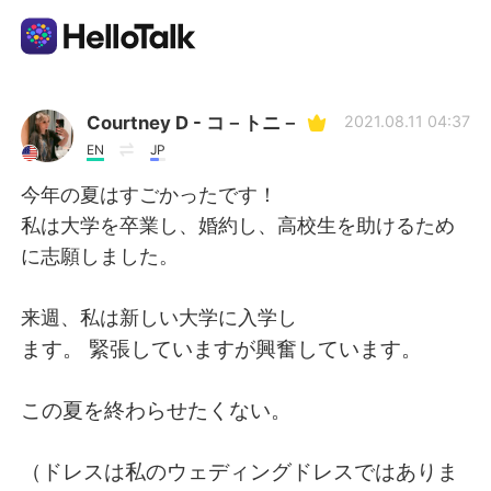
Language Exchange App
Courtney D - コ－トニ－
2021.08.11 04:37
EN
JP
AI Grammar Checker
今年の夏はすごかったです！
私は大学を卒業し、婚約し、高校生を助けるため
English
に志願しました。
来週、私は新しい大学に入学し
简体中文
繁體中文
ます。 緊張していますが興奮しています。
Español
العربية
この夏を終わらせたくない。
Français
Deutsch
（ドレスは私のウェディングドレスではありま