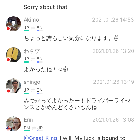
Sorry about that
Akimo
2021.01.26 14:53
JP
EN
ちょっと誇らしい気分になります。✌️
わさび
2021.01.26 13:20
JP
EN
よかったね！☺️👍
shingo
2021.01.26 13:19
JP
EN
みつかってよかったー！ドライバーライセ
ンスとかめんどくさいもんね
Erin
2021.01.26 13:08
EN
JP
@Great King
I will! My luck is bound to