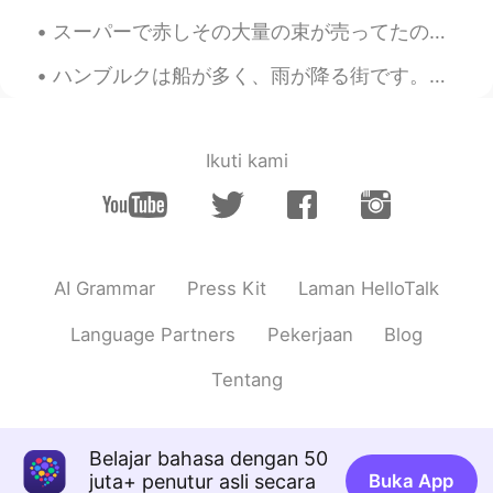
@Erin
That is great, but plz be careful
スーパーで赤しその大量の束が売ってたので、買って赤しそジュースを初めて作ってみた！ 炭酸と割って飲むのが美味しい😋 They were selling big bundles of red s...
next time 👍
ハンブルクは船が多く、雨が降る街です。サイクリングをする時、大きな船が港に入るのが見えます。エアバス工場も近いです。昨日偶然的エアバスA380の着陸を見ました！とてもびっくりしました。😂飛行機が...
Iwase
2021.01.26 13:01
CN繁
JP
EN
I'm so glad to hear that！
Ikuti kami
Mu
2021.01.26 13:00
JP
EN
Good for you! I’m glad you find it
AI Grammar
Press Kit
Laman HelloTalk
Gioco
2021.01.26 12:59
JP
EN
Language Partners
Pekerjaan
Blog
I’m so proud of my country. Glad to hear
Tentang
you got them all back
nt
2021.01.26 12:59
Belajar bahasa dengan 50
JP
EN
juta+ penutur asli secara
Buka App