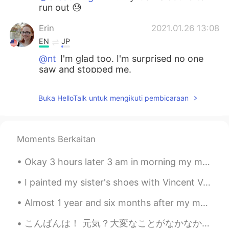
run out 😓
Erin
2021.01.26 13:08
EN
JP
@nt
I'm glad too. I'm surprised no one
saw and stopped me.
Erin
2021.01.26 13:07
Buka HelloTalk untuk mengikuti pembicaraan
EN
JP
@1204tje
まったく、そのとおりだ 🤣
Moments Berkaitan
Herotalk
2021.01.26 13:03
JP
EN
Okay 3 hours later 3 am in morning my master piece 😂🥩🥩🥩 it’s finally done waited so long to see y...
みつかって良かった😌🤝 ありがとう日本
🇯🇵🥰☺️
I painted my sister's shoes with Vincent Van Gogh paintings (she thinks I look like him). He is ...
Almost 1 year and six months after my motorcycle race accident I finally got my flexibility back....
Great King
2021.01.26 13:03
JP
EN
こんばんは！ 元気？大変なことがなかなか続くけど、みんな頑張ろうね❤️🇯🇵🌍 ね、今日の夕方にストレス溜まってて散歩してくるって決めた。主な道じゃなくて、住宅街を通って歩いてた。少し歩いたら道...