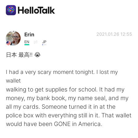
Aplikasi Pertukaran Bahasa
Erin
2021.01.26 12:55
EN
JP
AI Grammar Checker
日本 最高‼︎ 😭
Indonesia
I had a very scary moment tonight. I lost my
wallet
walking to get supplies for school. It had my
English
简体中文
money, my bank book, my name seal, and my
all my cards. Someone turned it in at the
繁體中文
Español
police box with everything still in it. That wallet
would have been GONE in America.
العربية
Français