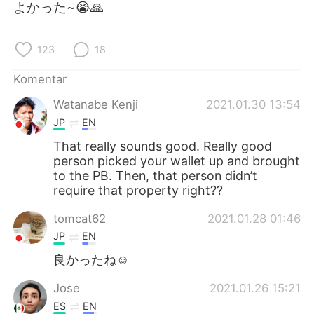
Deutsch
日本語
よかった~😭🙏
한국어
Русский
123
18
ไทย
Italiano
Komentar
Watanabe Kenji
2021.01.30 13:54
Türkçe
Tiếng Việt
JP
EN
Português
That really sounds good. Really good
person picked your wallet up and brought
to the PB. Then, that person didn’t
require that property right??
tomcat62
2021.01.28 01:46
JP
EN
良かったね☺️
Jose
2021.01.26 15:21
ES
EN