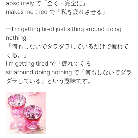
Deutsch
日本語
absolutely で「全く・完全に」
makes me tired で「私を疲れさせる」
한국어
ไทย
ーI'm getting tired just sitting around doing
Indonesia
Italiano
nothing.
「何もしないでダラダラしているだけで疲れて
Türkçe
Tiếng Việt
くる。」
I'm getting tired で「疲れてくる」
Português
sit around doing nothing で「何もしないでダラ
ダラしている」という意味です。