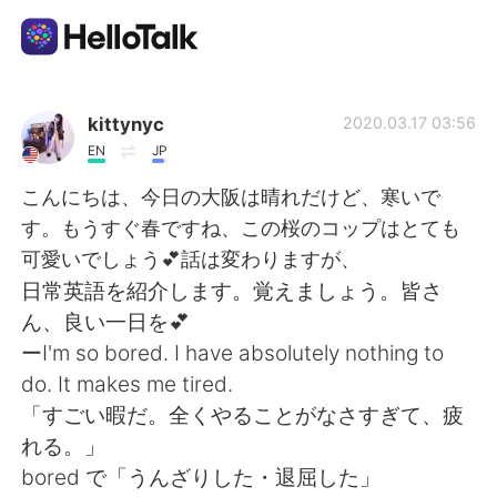
Приложение для Языкового Обмена
kittynyc
2020.03.17 03:56
EN
JP
AI Grammar Checker
こんにちは、今日の大阪は晴れだけど、寒いで
す。もうすぐ春ですね、この桜のコップはとても
Русский
可愛いでしょう💕話は変わりますが、
日常英語を紹介します。覚えましょう。皆さ
ん、良い一日を💕
English
简体中文
ーI'm so bored. I have absolutely nothing to
do. It makes me tired.
繁體中文
Español
「すごい暇だ。全くやることがなさすぎて、疲
れる。」
العربية
Français
bored で「うんざりした・退屈した」