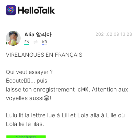
語学交換アプリ
Alia 알리아
2021.02.09 13:28
EN
KR
AI Grammar Checker
VIRELANGUES EN FRANÇAIS
日本語
Qui veut essayer ?
Écoute👂🏻... puis
laisse ton enregistrement ici🔊. Attention aux
English
简体中文
voyelles aussi😁!
繁體中文
Español
Lulu lit la lettre lue à Lili et Lola alla à Lille où
Lola lie le lilas.
العربية
Français