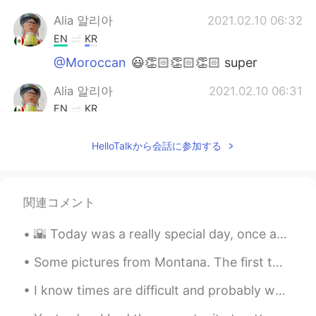
Alia 알리아
2021.02.10 06:32
EN
KR
@Moroccan
😃👏🏻👏🏻👏🏻 super
Alia 알리아
2021.02.10 06:31
EN
KR
@ibony
ok👍🏻
HelloTalkから会話に参加する
ibony
2021.02.10 00:40
EN
KR
I can't read this
関連コメント
Louis
2021.02.09 17:59
🌇 Today was a really special day, once again I got the chance to workout outside and take my came...
EN
JP
DE
FR
Some pictures from Montana. The first two are from the west side of Montana in yellow stone. Th...
@Natsumi_夏海
Si vous êtes disponible
pour corriger mon allemand. Je peux
I know times are difficult and probably we're all dealing with unexpected problems, however I lik...
utiliser Google pour traduire ce qu'Alia