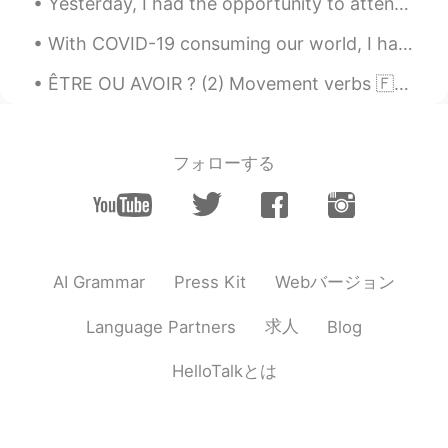
publie en allemand et enregistrer. Wenn
Yesterday, I had the opportunity to attend an Empowerment of Medicine Buddha ceremony at the Kada...
Sie verfügbar sind, um mein Deutsch zu
With COVID-19 consuming our world, I have been limited in my ability to travel like I was used to...
korrigieren. Ich kann Google verwenden,
um das, was Alia veröffentlicht, ins
ÊTRE OU AVOIR ? (2) Movement verbs 🇫🇷Quelques verbes de mouvement intransitifs qui doivent ê...
Deutsche zu übersetzen und
aufzuzeichnen.
Alia 알리아
2021.02.09 17:49
フォローする
EN
KR
@DavTheFav
😃👏🏻👏🏻👍🏻 Bravo mon
ami! Contente que l'exercice t'ait plu🙂.
Alia 알리아
2021.02.09 17:48
Webバージョン
AI Grammar
Press Kit
EN
KR
求人
Language Partners
Blog
@Breno
um prazer👍🏻🙂
Alia 알리아
2021.02.09 17:47
HelloTalkとは
EN
KR
@Sooin
Bravo pour le courage👍🏻, une
belle réussite!🌷