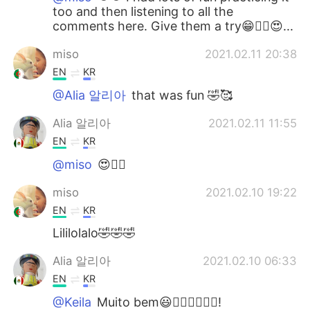
too and then listening to all the
comments here. Give them a try😁👍🏻😍...
miso
2021.02.11 20:38
EN
KR
@Alia 알리아
that was fun 🤣🥰
Alia 알리아
2021.02.11 11:55
EN
KR
@miso
😍👍🏻
miso
2021.02.10 19:22
EN
KR
Lililolalo🤣🤣🤣
Alia 알리아
2021.02.10 06:33
EN
KR
@Keila
Muito bem😃👍🏻👏🏻👏🏻!