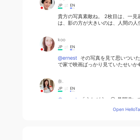
JP
EN
貴方の写真素敵ね。 2枚目は、一見
は、影の方が大きいのは、人間の人
koo
JP
EN
@ernest
その写真を見て思いついたのはSn
で家で映画ばっかり見ていたせいか
奈.
JP
EN
@ernest
「うたがう」😃 見間違
になる？Like, I can’t beli
Open HelloTal
信じられない時とかに使う😉
Iris
JP
EN