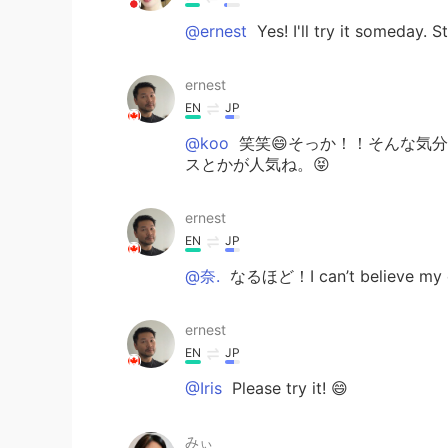
@ernest
Yes! I'll try it someday. S
ernest
EN
JP
@koo
笑笑😄そっか！！そんな気
スとかが人気ね。😝
ernest
EN
JP
@奈.
なるほど！I can’t belie
ernest
EN
JP
@Iris
Please try it! 😄
みぃ