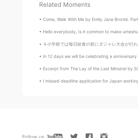
Related Moments
なるほど😲。 教えてくださりあり
作ってみたいと思います😋。 I see😲 Thank y
Come, Walk With Me by Emily Jane Brontë. Part 
from a very easy terrine😋..
Hello everybody, Is it common to make umeshu?
ernest
Ａ小学校では毎日給食の前にダジャレ大会が行われています。選ばれたクラスは放送室へ行って
EN
JP
@Iris
Terrine can be easy or diffic
In 12 days we will be celebrating a anniversary 
Excerpt from The Lay of the Last Minstrel by Si
ernest
EN
JP
I missed deadline application for Japan working 
@奈.
教えてくれてありがとう😊そ
ernest
EN
JP
@koo
僕そう思う！両方が大切。 確
ト📝だね。
Follow us