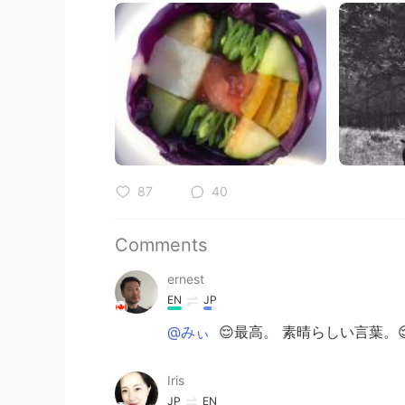
87
40
Comments
ernest
EN
JP
@みぃ
😌最高。 素晴らしい言葉。
Iris
JP
EN