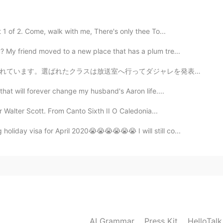
がとうございます😊。 まずは、とても簡単なテリーヌから
ou for telling me😊. First, I want to make it
1 of 2. Come, walk with me, There's only thee To...
 My friend moved to a new place that has a plum tre...
2020.08.17 05:59
ダジャレを発表します。 今回は３年１組 vs ３年２組でした。子供たちは色んなダジャレを考えてきて、聞いて...
ult. 😌 But once made, it’s quick and easy to serve.
that will forever change my husband's Aaron life....
r Walter Scott. From Canto Sixth II O Caledonia...
2020.08.17 05:57
holiday visa for April 2020😭😭😭😭😭😭 I will still co...
の漢字はどうやって読める？
2020.08.17 05:56
かに😜ちょっと怖い。😂何を見てるの？ ナイスコメン
AI Grammar
Press Kit
HelloTal