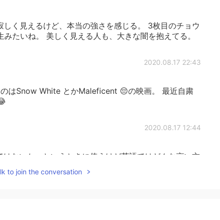
寂しく見えるけど、本当の強さを感じる。 3枚目のチョウ
生みたいね。 美しく見える人も、大きな闇を抱えてる。
2020.08.17 22:43
ow White とかMaleficent 😔の映画。 最近自粛

2020.08.17 12:44
いではないか、というときに使うけど英語ではどんな言い方
eve my eyes？ 「耳をうたがう」とも言うよ。これは聞いたことが
k to join the conversation
2020.08.17 08:19