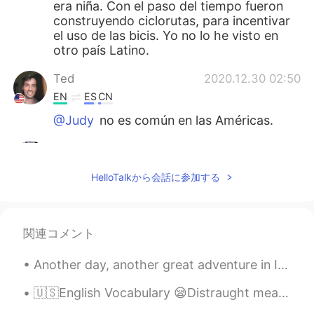
era niña. Con el paso del tiempo fueron
construyendo ciclorutas, para incentivar
el uso de las bicis. Yo no lo he visto en
otro país Latino.
Ted
2020.12.30 02:50
EN
ES
CN
@Judy
no es común en las Américas.
Judy
2020.12.29 22:57
ES
EN
HelloTalkから会話に参加する
@Ted
si hay varias ciclorutas
Ted
2020.12.29 21:53
関連コメント
EN
ES
CN
@Judy
y tienen muy chida
Another day, another great adventure in Iceland. Today I walked around gorgeous Videy Island for ...
infraestructura de las bicis.
🇺🇸English Vocabulary 😪Distraught means very upset and anxious 😟 🗣Listen to the audio and repea...
Judy
2020.12.29 17:25