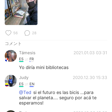
Deutsch
한국어
Русский
ไทย
Indonesia
Italiano
56
28
Türkçe
Tiếng Việt
コメント
Português
Támesis
2021.01.03 03:31
ES
FR
Yo diría mini bibliotecas
Judy
2020.12.30 15:33
ES
EN
@Ted
si el futuro es las bicis ...para
salvar el planeta.... seguro por acá te
esperamos!