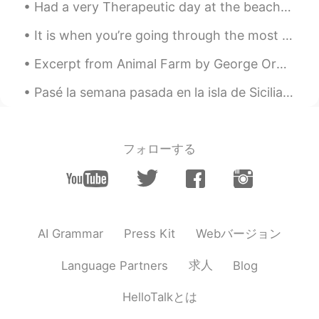
Had a very Therapeutic day at the beach🍄🍄🍄 Did alot of self reflection, self healing, self love, ...
ES
EN
@Ted
si es multicultural😉
It is when you’re going through the most difficult chapter of life that your hero is revealed, an...
Ted
2020.12.29 15:09
Excerpt from Animal Farm by George Orwell. Excerpt taken from Chapter 1. Part 2 of 2. Bright w...
EN
ES
CN
Pasé la semana pasada en la isla de Sicilia y aquí están las fotos de mi tiempo en Palermo, Scope...
@Mariela Inoa
sí jaja
Gabriella
2020.12.29 03:24
フォローする
ES
EN
Son bibliotecas moviles ???
Evelin
2020.12.29 02:51
ES
EN
Webバージョン
AI Grammar
Press Kit
Creo que lo mejor sería " mini bibliotecas"
en mi ciudad no hay, pero hay lugares
求人
Language Partners
Blog
dentro del transporte donde puedes
intercambiar libros.
HelloTalkとは
Mariela Inoa
2020.12.29 02:44