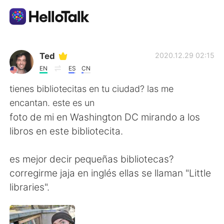
語学交換アプリ
Ted
2020.12.29 02:15
EN
ES
CN
AI Grammar Checker
tienes bibliotecitas en tu ciudad? las me
encantan. este es un
日本語
foto de mi en Washington DC mirando a los
libros en este bibliotecita.
English
简体中文
es mejor decir pequeñas bibliotecas?
corregirme jaja en inglés ellas se llaman "Little
繁體中文
Español
libraries".
العربية
Français