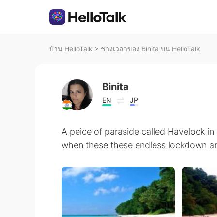
บ้าน HelloTalk
>
ช่วงเวลาของ Binita บน HelloTalk
Binita
EN
JP
A peice of paraside called Havelock 
when these these endless lockdown and 