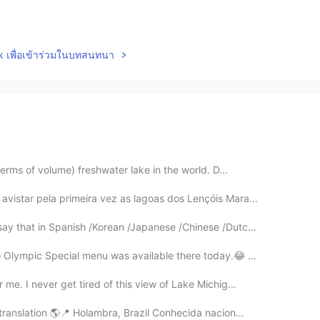
lk เพื่อเข้าร่วมในบทสนทนา
terms of volume) freshwater lake in the world. D...
vistar pela primeira vez as lagoas dos Lençóis Mara...
say that in Spanish /Korean /Japanese /Chinese /Dutc...
o Olympic Special menu was available there today.😂 ...
me. I never get tired of this view of Lake Michig...
 translation 🌎📍 Holambra, Brazil Conhecida nacion...