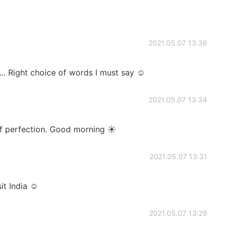
2021.05.07 13:36
. Right choice of words I must say ☺
2021.05.07 13:34
of perfection. Good morning ☀️
2021.05.07 13:31
it India ☺
2021.05.07 13:29