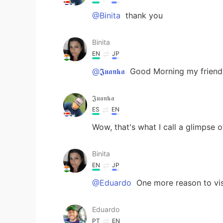
@Binita
thank you
Binita
EN
JP
@𝕵𝖚𝖆𝖓𝖐𝖆
Good Morning my friend..
𝕵𝖚𝖆𝖓𝖐𝖆
ES
EN
Wow, that's what I call a glimpse 
Binita
EN
JP
@Eduardo
One more reason to vis
Eduardo
PT
EN