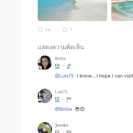
54
7
แสดงความคิดเห็น
Binita
EN
JP
@Luis75
I know... I hope I can vis
Luis75
ES
EN
@Binita
😎😍
𝕵𝖚𝖆𝖓𝖐𝖆
ES
EN