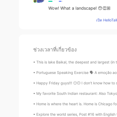
Wow! What a landscape! 😯👏🏼
เปิด HelloTa
ช่วงเวลาที่เกี่ยวข้อง
This is lake Baikal, the deepest and largest (in 
Portuguese Speaking Exercise 🗣️ A emoção ao a
Happy Friday guys!!! 🙂🙃 I don't know how to 
My favorite South Indian restaurant: Also Toky
Home is where the heart is. Home is Chicago for 
Explore the world series, Post #16 with English