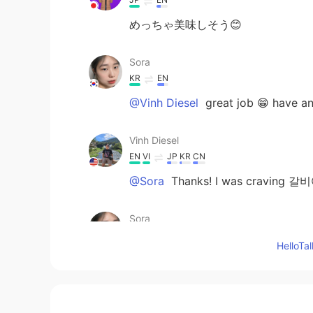
めっちゃ美味しそう😊
Sora
KR
EN
@Vinh Diesel
great job 😁 have an
Vinh Diesel
EN
VI
JP
KR
CN
@Sora
Thanks! I was craving 갈비
Sora
KR
EN
Hello
Wow galbi!!! That looks so good