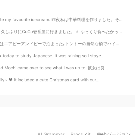
 ate my favourite icecream. 昨夜私は中華料理を作りました。それから私は砂漠の...
🚶 ゆっくり食べたかったので、一人で店に行って、カウンタじゃなくて、テーブルに座って食べました。🤓 出か...
然な橋でハイキングに行った。とても美しい場所だったよ！ 子供時代はそこに行ったが、こんな広いさ思い出さなか...
oday to study Japanese. It was raining so I staye...
, and Mochi came over to see what I was up to. 彼女は良...
ily~ ❤ It included a cute Christmas card with our...
Webバージョン
AI Grammar
Press Kit