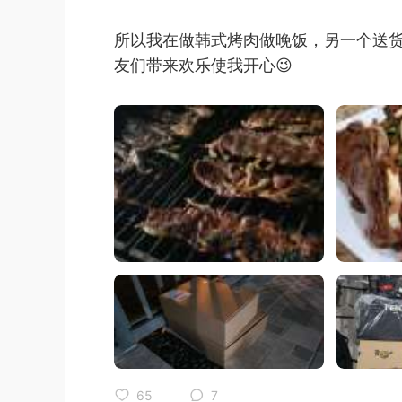
所以我在做韩式烤肉做晚饭，另一个送货
友们带来欢乐使我开心😉
65
7