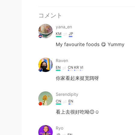
コメント
yana_en
KM
JP
My favourite foods 😋 Yummy
Raven
EN
CN
KR
VI
你家看起来挺宽阔呀
Serendipity
CN
EN
看上去很好吃呦😊☺
Ryo
JP
EN