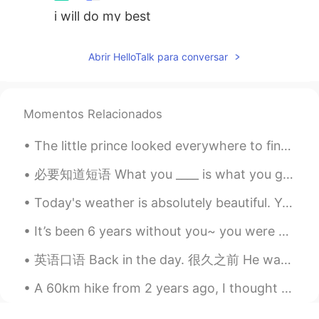
i will do my best
lucy
2020.04.18 01:11
Abrir HelloTalk para conversar
CN
EN
it's hard for me 😊
Momentos Relacionados
Mike 麦克儿
2020.04.18 01:05
EN
CN
KR
RU
The little prince looked everywhere to find a place to sit down; but the entire planet was cramme...
@Aisling
已经不错😁 快一点就可以
必要知道短语 What you ____ is what you get. What you focus on is what you get. What you think about ...
Emma_in_Japan
2020.04.18 00:56
Today's weather is absolutely beautiful. You can see my cat beast is relaxing in her window bed e...
CN
EN
JP
I like this,thanks!
It’s been 6 years without you~ you were my entire childhood and all of my favourite films! You wi...
Aisling
2020.04.18 00:49
英语口语 Back in the day. 很久之前 He was a great basketball player back in the day. He made really go...
CN
EN
A 60km hike from 2 years ago, I thought I'd post it here since I've discussed my interest in hiki...
我很想说好英语。 有哪里连读不好的地方，
语音语调奇怪的地方，请帮忙指正吧！😄