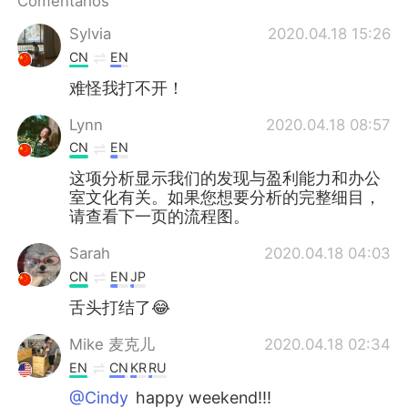
Comentarios
Sylvia
2020.04.18 15:26
CN
EN
难怪我打不开！
Lynn
2020.04.18 08:57
CN
EN
这项分析显示我们的发现与盈利能力和办公
室文化有关。如果您想要分析的完整细目，
请查看下一页的流程图。
Sarah
2020.04.18 04:03
CN
EN
JP
舌头打结了😂
Mike 麦克儿
2020.04.18 02:34
EN
CN
KR
RU
@Cindy
happy weekend!!!