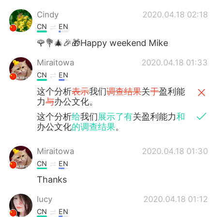
Cindy
2020.04.18 02:18
CN
EN
🌹💐🎄🎉🎁Happy weekend Mike
Miraitowa
2020.04.18 01:33
CN
EN
这个分析
表示
我们
调查结果
关
于
盈利能
力
与
办公文化。
这个分析
给
我们
展示了有
关盈利能力
和
办公文化
的调查结果
。
Miraitowa
2020.04.18 01:30
CN
EN
Thanks
lucy
2020.04.18 01:12
CN
EN