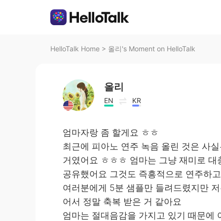
HelloTalk Home
>
올리's Moment on HelloTalk
올리
EN
KR
엄마자랑 좀 할게요 ㅎㅎ
최근에 피아노 연주 녹음 올린 것은 사실
거였어요 ㅎㅎㅎ 엄마는 그냥 재미로 대충
공유했어요 그것도 즉흥적으로 연주하고
여러분에게 5분 샘플만 들려드렸지만 저
어서 정말 축복 받은 거 같아요
엄마는 절대음감을 가지고 있기 때문에 