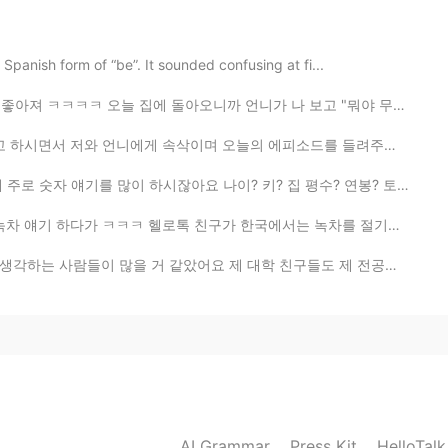
Spanish form of “be”. It sounded confusing at fi...
에 돌아오니까 언니가 나 보고 "뭐야 무슨 좋은 일 있었어? 아침에는 안 좋은 표정으로 계속 s...
2019.05.16 20:59
이며 오늘의 에피소드를 들려주셨다 엄마는 오늘 동네 편의점에 들렸었나보다 그리고 어느 낯선 젊...
하시잖아요 나이? 키? 집 평수? 연봉? 토익 점수? 등등 그런데 그런 걸 알아봤자 솔직히 그 ...
로톡 친구가 한국에서는 녹차를 절기별로 분류한다고 해서요) 요즘 계절에 대한 글을 종종 올리고 ...
2019.05.16 15:00
어요 제 대학 친구들도 제 전공을 자주 햇갈렸었거든요 ㅋㅋㅋ 저는 이과 전공이지만 제가 당연히...
멋져요~ 호 응원할게요 😃
2019.05.16 14:59
멋지세요!!! 응원할게요 💕
AI Grammar
Press Kit
HelloTal