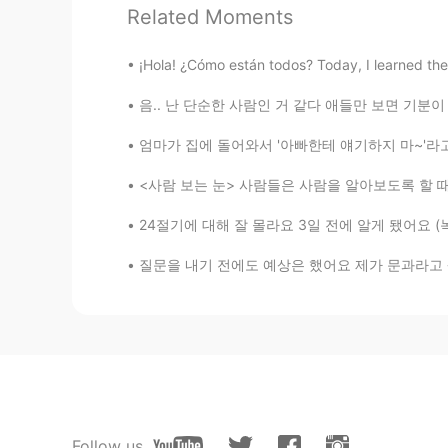
Related Moments
112
17
¡Hola! ¿Cómo están todos? Today, I learned the 
Comments
음.. 난 단순한 사람인 거 같다 애들만 보면 기분이 좋아져 ㅋㅋㅋㅋ 오늘 집
Jack
엄마가 집에 돌어와서 '아빠한테 얘기하지 마~'라고 하시면서 저와 언니에게 속삭
KR
EN
<사람 보는 눈> 사람들은 사람을 알아보도록 할 때 주로 숫자 얘기를 많이 
@올리
No problem :)
24절기에 대해 잘 몰라요 3일 전에 알게 됐어요 (녹차 얘기 하다가 ㅋㅋㅋ 헬
올리
질문을 내기 전에도 예상은 했어요 제가 문과라고 생각하는 사람들이 많을 거 같았
EN
KR
@Ryan ライアン
좋은 일이시네요!! 
올리
EN
KR
@Eunjung Lee
와우 이은정님도 너무 
Follow us