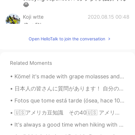
😂
Koji wtte
2020.08.15 00:48
JP
EN
それは、悲しいですね😭 I'm sad to hear
Open HelloTalk to join the conversation
that. but you got one more year before it.
楽しみは取っておきましょう。
Shiiiinnn
2020.08.15 00:37
Related Moments
JP
AR
Köme! it's made with grape molasses and walnuts . a complete source of energy!🤩🤩 쾨메! 포도 당밀과 호두로 ...
めっちゃ関西弁やん🙆‍♂️
日本人の皆さんに質問があります！ 自分の名前にある漢字が、偶然にどこかで出てきたらドキッとしたりしますか？電車にある看板やお店の名前とか。 つまり、自分の名前にある漢字とemotional ...
Masami Uesugi
2020.08.15 00:31
JP
EN
Fotos que tome está tarde (ósea, hace 10 minutos) 😂 Hermoso atardecer 🌅 ❤️ Photos I just t...
そうだね。。慶應に合格できたのすごい！
🇺🇸アメリカ豆知識 その40🇺🇸 アメリカで暮らしていく中で最も必要な物は、 ノリと雑談力です！笑笑 学校でも部活でも職場でもスーパーでも病院でも雑談しますし、ノリがいいと徳を積みます笑 ス...
😆
It's always a good time when hiking with friends. Every week we do this. Great way to build a bon...
itsuki
2020.08.15 00:27
JP
EN