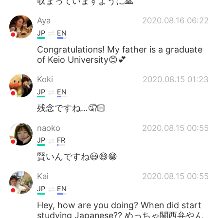
収まっていますように🙏
Aya
2020.08.16 06:22
JP
EN
Congratulations! My father is a graduate
of Keio University😊💕
Koki
2020.08.15 01:23
JP
EN
残念ですね…🤦🏻
naoko
2020.08.15 00:55
JP
FR
賢いんですね😃😄😁
Kai
2020.08.15 00:55
JP
EN
Hey, how are you doing? When did start
studying Japanese?? めっちゃ関西弁やん