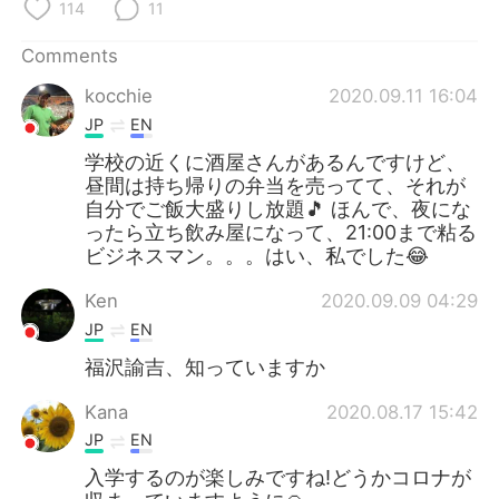
日本語
한국어
114
11
Comments
Русский
ไทย
kocchie
2020.09.11 16:04
Indonesia
Italiano
JP
EN
学校の近くに酒屋さんがあるんですけど、
Türkçe
Tiếng Việt
昼間は持ち帰りの弁当を売ってて、それが
自分でご飯大盛りし放題🎵 ほんで、夜にな
Português
ったら立ち飲み屋になって、21:00まで粘る
ビジネスマン。。。はい、私でした😂
Ken
2020.09.09 04:29
JP
EN
福沢諭吉、知っていますか
Kana
2020.08.17 15:42
JP
EN
入学するのが楽しみですね!どうかコロナが