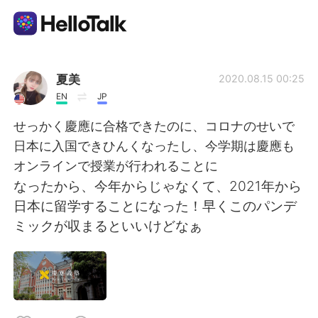
Language Exchange App
夏美
2020.08.15 00:25
EN
JP
AI Grammar Checker
せっかく慶應に合格できたのに、コロナのせいで
日本に入国できひんくなったし、今学期は慶應も
English
オンラインで授業が行われることに
なったから、今年からじゃなくて、2021年から
日本に留学することになった！早くこのパンデ
简体中文
繁體中文
ミックが収まるといいけどなぁ
Español
العربية
Français
Deutsch