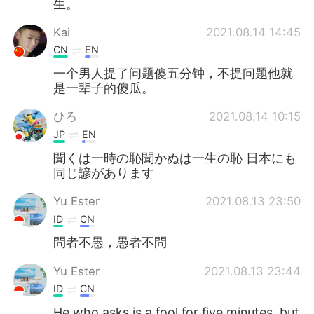
生。
日本語
한국어
Kai
2021.08.14 14:45
Русский
ไทย
CN
EN
一个男人提了问题傻五分钟，不提问题他就
Indonesia
Italiano
是一辈子的傻瓜。
Türkçe
Tiếng Việt
ひろ
2021.08.14 10:15
JP
EN
Português
聞くは一時の恥聞かぬは一生の恥 日本にも
同じ諺があります
Yu Ester
2021.08.13 23:50
ID
CN
問者不愚，愚者不問
Yu Ester
2021.08.13 23:44
ID
CN
He who asks is a fool for five minutes, but