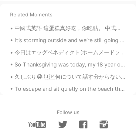
ES
EN
Related Moments
@David
google gives you tons of
answers and most of them can be wrong,
中國式英語 這蛋糕真好吃，你吃點。 中式：This cake is so delicious, please eat a little. 地道：The cake is so delicious....
it’s better to ask someone who knows
more about what you’re asking
It’s storming outside and we’re still going to school 😑 my school is an outside campus so this is...
David
2021.08.13 22:57
今日はエッグベネディクト(ホームメードソーセージパテ付き)を作りました！ 自分はポーチエッグ好きじゃないから、最後に作った時は4年前まだ料理学校に通ってた時でした😂でもオランデーズソースは上手く...
ES
EN
So Thanksgiving was today, my 18 year old daughter made the Turkey this year. Best I have had so ...
Just use Google and you don't have to
ask anybody...
久しぶり😭 🇯🇵何について話す分からない。 多いかきましたけど、久しぶりですので、投稿したくない。クラスとか仕事とか忙しすぎて、勉強するの時間がない。まだ少し勉強するけど、十分ではない。 日...
To escape and sit quietly on the beach that’s my idea of paradise ❤❤. my pov (point of view ) , T...
Follow us