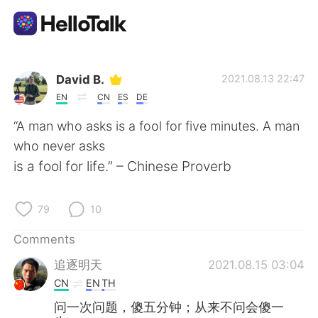
Language Exchange App
David B.
2021.08.13 22:47
EN
CN
ES
DE
AI Grammar Checker
“A man who asks is a fool for five minutes. A man
who never asks
English
is a fool for life.” – Chinese Proverb
79
10
简体中文
繁體中文
Comments
Español
العربية
追逐明天
2021.08.15 03:04
CN
EN
TH
Français
Deutsch
问一次问题，傻五分钟；从来不问会傻一