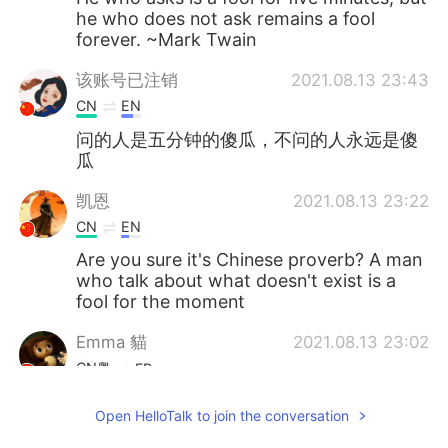
he who does not ask remains a fool
forever. ~Mark Twain
该账号已注销
2021.08.13 23:43
CN
EN
问的人是五分钟的傻瓜，不问的人永远是傻
瓜
凯恩
2021.08.13 23:22
CN
EN
Are you sure it's Chinese proverb? A man
who talk about what doesn't exist is a
fool for the moment
Emma 貓
2021.08.13 23:02
CN粤
FR
I wonder what is the original in Chinese.
Open HelloTalk to join the conversation
Anahi
2021.08.13 23:00