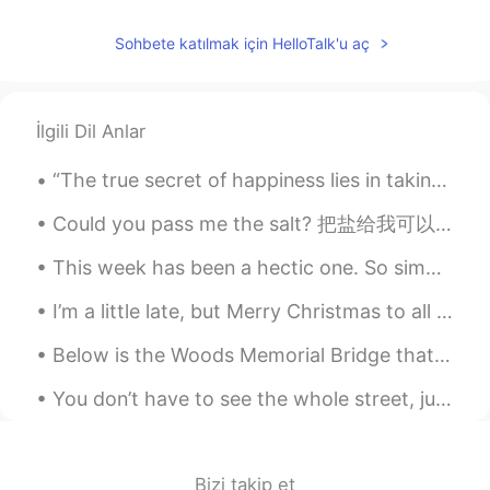
@이슬이
웅 지금 인도네시아에서 코로나 너
무 심했어 ㅠㅠㅠㅠㅠ 언니 건강 잘 챙겨~
Sohbete katılmak için HelloTalk'u aç
샹크스
2021.06.16 14:26
KR
EN
CN
JP
İlgili Dil Anlar
귀여워
minhyuk lee
2021.06.16 14:24
“The true secret of happiness lies in taking a genuine interest in all the details of daily life....
KR
EN
Could you pass me the salt? 把盐给我可以吗？ Here you go. 给，给你。 Are you ready??? Here we go!! 准备好了？？咱们开始...
@이슬이
앗 감사합니다~!!
This week has been a hectic one. So simple dinner’s are my go to when I’m running short on time. ...
이슬이
2021.06.16 14:18
I’m a little late, but Merry Christmas to all my friends out there ☺️😆 I hope you all had a great...
EN
KR
@뾰롱이
ㅠㅠ 언제???? 지금 인도네시아에
Below is the Woods Memorial Bridge that Forrest Gump ran across in the movie. Also one of the Vic...
서 코로나 상황은 나빠줬잖아~ 후......
You don’t have to see the whole street, just take the first step. I wish that the coming year fi...
이슬이
2021.06.16 14:16
EN
KR
@minhyuk lee
아니에요 ㅋㅋㅋ
Bizi takip et