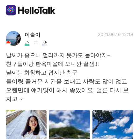
Dil Değişimi Uygulaması
이슬이
2021.06.16 12:19
EN
KR
AI Grammar Checker
날씨가 좋으니 멀리까지 못가도 놀아야지~
친구들이랑 한옥마을에 오니깐 꿀잼!!!
Türkçe
날씨는 화창하고 덥지만 친구
들이랑 즐거운 시간을 보내고 사람도 많이 없고
오랜만에 얘기많이 해서 좋았어요! 얼른 다시 보
English
简体中文
자고 ~
繁體中文
Español
العربية
Français